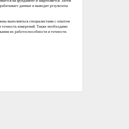
ивается на фундамент и закрепляется. Затем
рабатывает данные и выводит результаты
лжны выполняться специалистами с опытом
и точность измерений. Также необходимо
жания их работоспособности и точности.