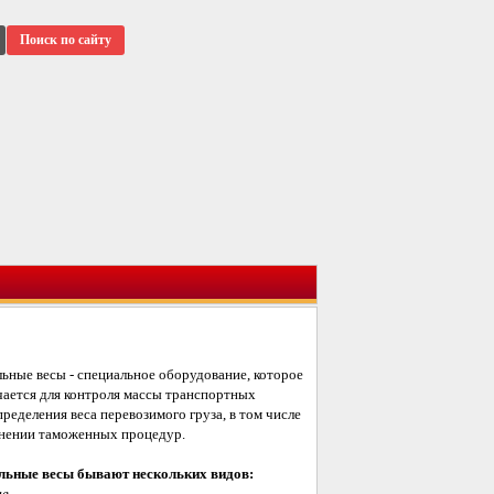
Поиск по сайту
ьные весы - специальное оборудование, которое
чается для контроля массы транспортных
пределения веса перевозимого груза, в том числе
нении таможенных процедур.
ьные весы бывают нескольких видов:
е.