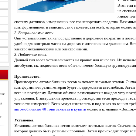
Этот тип в
на специа
имеют пла
систему датчиков, измеряющих вес транспортного средства. Наземные
платформенными, в зависимости от количества осей, которые можно 
2. Встраиваемые весы.
Они устанавливаются непосредственно в дорожное покрытие и позвол
удобно для контроля массы на дорогах с интенсивным движением. Вс
электромеханическими или электронными.
3. Подвесные весы.
Данный тип весов устанавливается на кранах или консолях. Их испол
автобусов, т.к. подвесные весы обычно имеют большую грузоподъемн
Производство.
Производство автомобильных весов включает несколько этапов. Снача
платформы или рамы, которая будет поддерживать автомобиль. Затем 
веса на платформу. Датчики обычно размещаются в каждом углу плат
так
управления. В завершении процесса производства весы проходят тест
ая
точности измерений. Весы могут изготовить и под заказ по вашим тре
автомобильные 40 тонн заказать и купить
можно в компании «ВесТэк»
х
Установка.
Установка автомобильных весов включает несколько шагов. Сначала в
которое должно быть ровным и прочным. Затем происходит подготов