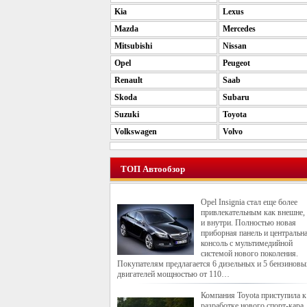
Kia
Lexus
Mazda
Mercedes
Mitsubishi
Nissan
Opel
Peugeot
Renault
Saab
Skoda
Subaru
Suzuki
Toyota
Volkswagen
Volvo
ТОП Автообзор
Opel Insignia стал еще более
привлекательным как внешне, 
и внутри. Полностью новая
приборная панель и центральн
консоль с мультимедийной
системой нового поколения.
Покупателям предлагается 6 дизельных и 5 бензиновы
двигателей мощностью от 110…
Компания Toyota приступила к
разработке нового спорт-кара,