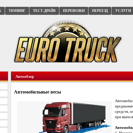
К
ТЮНИНГ
ТЕСТ-ДРАЙВ
ПЕРЕВОЗКИ
ПЕРЕЕЗД
УСЛУГИ
Автообзор
Автомобильные весы
Автомобил
предназна
средств, о
при выпол
Автомобил
1. Наземны