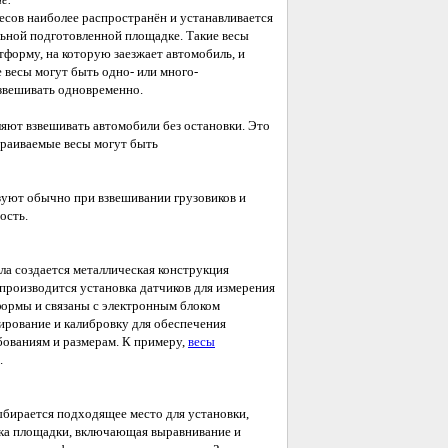
есов наиболее распространён и устанавливается
льной подготовленной площадке. Такие весы
тформу, на которую заезжает автомобиль, и
 весы могут быть одно- или много-
взвешивать одновременно.
яют взвешивать автомобили без остановки. Это
траиваемые весы могут быть
ьзуют обычно при взвешивании грузовиков и
ость.
ла создается металлическая конструкция
производится установка датчиков для измерения
формы и связаны с электронным блоком
ирование и калибровку для обеспечения
бованиям и размерам. К примеру,
весы
.
ыбирается подходящее место для установки,
ка площадки, включающая выравнивание и