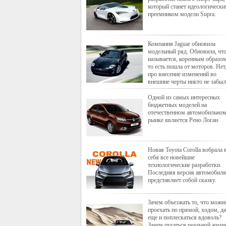
который станет идеологическ
преемником модели Supra.
Компания Jaguar обновила
модельный ряд. Обновила, чт
называется, коренным образом
то есть пошла от моторов. Нет
про внесение изменений во
внешние черты никто не забыл
Одной из самых интересных
бюджетных моделей на
отечественном автомобильно
рынке является Рено Логан.
Новая Toyota Corolla вобрала 
себя все новейшие
технологические разработки.
Последняя версия автомобиля
представляет собой сказку.
Зачем объезжать то, что можн
проехать по прямой, ходом, да
еще и поплескаться вдоволь?
Зачем пугаться реальной жизн