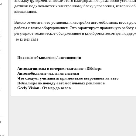
закладку фундамента. После этого платформа или рама весов устанавл
им
датчики подключаются к электронному блоку управления, который об
взвешивания.
Важно отметить, что установка и настройка автомобильных весов до
работы с таким оборудованием. Это гарантирует правильную работу 
о
регулярное техническое обслуживание и калибровка весов для поддер
,
,
30-12-2023, 13:54
.
Похожие объявления / автоновости
м
Автомагнитолы в интернет-магазине «DBshop»
Автомобильные чехлы на сиденья
Что следует учитывать при монтаже ветровиков на авто
Небылицы по поводу автомобильных рейлингов
Geely Vision - От мер до весов
в
о
и и