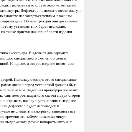
ождя. Так, если вы откроете окно летом, капли
тать внутрь. Дефлектор позволит отвести влагу, и
но сможете наслаждаться теплым, влажным
в жаркий день. По конструкции они достаточно
 потому установить их будет несложно.
 их также приемлемая, приобрести изделия
типа аксессуара. Выделяют два варианта –
омощью специального скотча или ленты.
иной. И первое, и второе изделие имеют свои
дверей. Используются для этого специальные
то рамки дверей перед установкой должны быть
а солнце летом. Подобная процедура позволит
ько сантиметров защитного скотча с двух сторон
но отрывать пленку и устанавливать изделие.
нный дефлектор будет непригоден к
 лучше не спешить и аккуратно выполнять все
по времени это займет несколько минут.
ны выдерживать резкие повороты авто и не