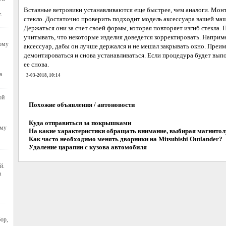
Вставные ветровики устанавливаются еще быстрее, чем аналоги. Монт
.
стекло. Достаточно проверить подходит модель аксессуара вашей маши
Держаться они за счет своей формы, которая повторяет изгиб стекла.
учитывать, что некоторые изделия доведется корректировать. Наприм
тому
аксессуар, дабы он лучше держался и не мешал закрывать окно. Преи
демонтироваться и снова устанавливаться. Если процедура будет вып
ее снова.
а
3-03-2018, 10:14
ой
Похожие объявления / автоновости
Куда отправиться за покрышками
ому
На какие характеристики обращать внимание, выбирая магнито
Как часто необходимо менять дворники на Mitsubishi Outlander?
Удаление царапин с кузова автомобиля
й.
а
ор,