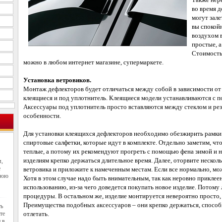
во время д
могут зале
вы спокой
воздухом 
простые, а
Стоимость
можно в любом интернет магазине, супермаркете.
Установка ветровиков.
Монтаж дефлекторов будет отличаться между собой в зависимости от 
клеящиеся и под уплотнитель. Клеящиеся модели устанавливаются с п
Аксессуары под уплотнитель просто вставляются между стеклом и рез
особенности.
Для установки клеящихся дефлекторов необходимо обезжирить рамки 
спиртовые салфетки, которые идут в комплекте. Отдельно заметим, ч
теплые, а потому их рекомендуют прогреть с помощью фена зимой и н
изделиям крепко держаться длительное время. Далее, оторвите нескол
м,
е
ветровика и приложите к намеченным местам. Если все нормально, мож
нюю
Хотя в этом случае надо быть внимательным, так как неровно приклее
использованию, из-за чего доведется покупать новое изделие. Потому
процедуры. В остальном же, изделие монтируется невероятно просто, 
Преимущества подобных аксессуаров – они крепко держаться, способ
ть
те
отлетать.
 в