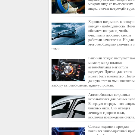
мокром виде её по-прежнему
видно, значит повреждён грунт
Хорошая видимость в плохую
погоду - необходимость. Поэ
обязательно нужно, чтобы
очистители лобового стекла
работали качественно. Но для
этого необходимо ухаживать з
ними.
Рано или поздно наступает так
момент, когда штатная
автомобильная магнитола
надоедает. Причин для этого
может быть множество. Поэт
данную статью мы и посвятим
выбору автомобильных аудио-устройств.
Автомобильные ветровики
используются для разных целе
В первую очередь – это защит
боковых окон. Они отводят
летящую с дороги пыль,
исключая повреждение стекла.
Совсем недавно в продаже
появился инновационный приб