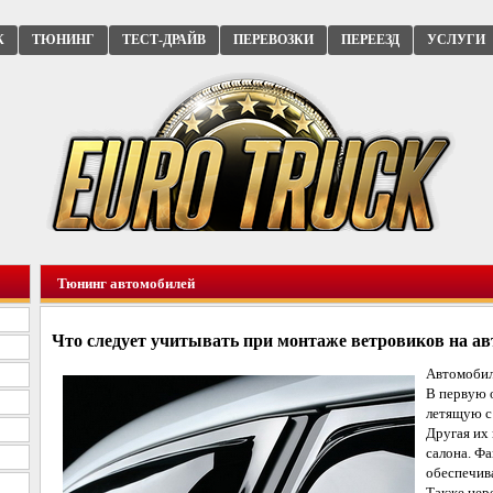
К
ТЮНИНГ
ТЕСТ-ДРАЙВ
ПЕРЕВОЗКИ
ПЕРЕЕЗД
УСЛУГИ
Тюнинг автомобилей
Что следует учитывать при монтаже ветровиков на ав
Автомобил
В первую 
летящую с
Другая их 
салона. Фа
обеспечив
Также нер