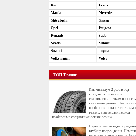
Kia
Lexus
Mazda
Mercedes
Mitsubishi
Nissan
Opel
Peugeot
Renault
Saab
Skoda
Subaru
Suzuki
Toyota
Volkswagen
Volvo
ТОП Тюнинг
Как минимум 2 раза в год
каждый автовладелец
сталкивается с таким вопросо
как замена резины. Так, к зим
необходимо подготовить зим
резину, а на теплый период
необходима специальная летняя резина.
Первым делом надо определи
глубину повреждения. Намочи
царапину обычной водой. Если