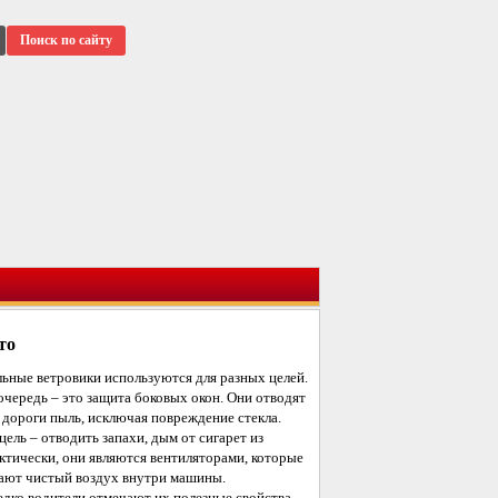
Поиск по сайту
то
ьные ветровики используются для разных целей.
очередь – это защита боковых окон. Они отводят
 дороги пыль, исключая повреждение стекла.
цель – отводить запахи, дым от сигарет из
ктически, они являются вентиляторами, которые
ают чистый воздух внутри машины.
едко водители отмечают их полезные свойства