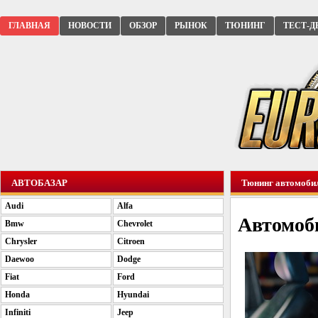
ГЛАВНАЯ
НОВОСТИ
ОБЗОР
РЫНОК
ТЮНИНГ
ТЕСТ-Д
АВТОБАЗАР
Тюнинг автомоби
Audi
Alfa
Автомоб
Bmw
Chevrolet
Chrysler
Citroen
Daewoo
Dodge
Fiat
Ford
Honda
Hyundai
Infiniti
Jeep