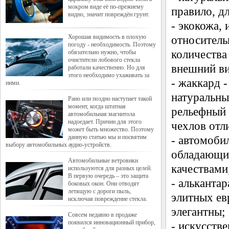
мокром виде её по-прежнему
правило, д
видно, значит повреждён грунт.
- экокожа,
Хорошая видимость в плохую
относитель
погоду - необходимость. Поэтому
количества
обязательно нужно, чтобы
очистители лобового стекла
внешний ви
работали качественно. Но для
этого необходимо ухаживать за
- жаккард 
ними.
натуральны
Рано или поздно наступает такой
момент, когда штатная
рельефный 
автомобильная магнитола
надоедает. Причин для этого
чехлов отл
может быть множество. Поэтому
данную статью мы и посвятим
- автомоби
выбору автомобильных аудио-устройств.
обладающи
Автомобильные ветровики
качествами
используются для разных целей.
В первую очередь – это защита
- альканта
боковых окон. Они отводят
летящую с дороги пыль,
элитных ев
исключая повреждение стекла.
элегантны;
Совсем недавно в продаже
появился инновационный прибор,
- искусств