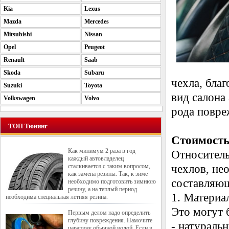
Kia
Lexus
Mazda
Mercedes
Mitsubishi
Nissan
Opel
Peugeot
Renault
Saab
Skoda
Subaru
чехла, бла
Suzuki
Toyota
вид салона
Volkswagen
Volvo
рода повре
ТОП Тюнинг
Стоимость
Как минимум 2 раза в год
Относитель
каждый автовладелец
сталкивается с таким вопросом,
чехлов, не
как замена резины. Так, к зиме
составляю
необходимо подготовить зимнюю
резину, а на теплый период
1. Материа
необходима специальная летняя резина.
Это могут 
Первым делом надо определить
глубину повреждения. Намочите
- натураль
царапину обычной водой. Если в