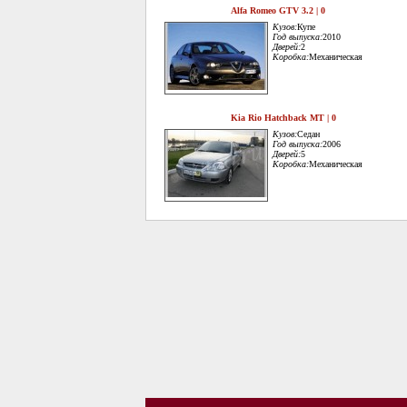
Alfa Romeo GTV 3.2 | 0
Кузов:
Купе
Год выпуска:
2010
Дверей:
2
Коробка:
Механическая
Kia Rio Hatchback MT | 0
Кузов:
Седан
Год выпуска:
2006
Дверей:
5
Коробка:
Механическая