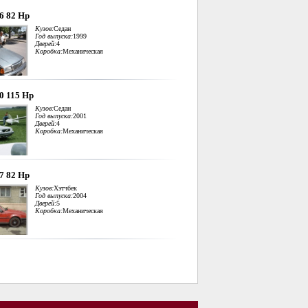
.6 82 Hp
Кузов:
Седан
Год выпуска:
1999
Дверей:
4
Коробка:
Механическая
.0 115 Hp
Кузов:
Седан
Год выпуска:
2001
Дверей:
4
Коробка:
Механическая
.7 82 Hp
Кузов:
Хэтчбек
Год выпуска:
2004
Дверей:
5
Коробка:
Механическая