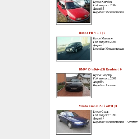
Кузов:
Хэтчбек
Год выпуска:
2002
Дверей:
5
Коробка:
Механическая
Honda FR-V 1.7 | 0
Кузов:
Минивэн
Год выпуска:
2008
Дверей:
5
Коробка:
Механическая
BMW Z4 sDrive23i Roadster | 0
Кузов:
Родстер
Год выпуска:
2006
Дверей:
2
Коробка:
Автомат
Mazda Cronos 2.0 i 4WD | 0
Кузов:
Седан
Год выпуска:
1996
Дверей:
4
Коробка:
Механическая / Автомат