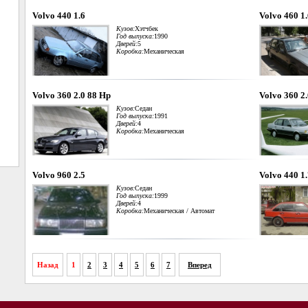
Volvo 440 1.6
Volvo 460 1
Кузов:
Хэтчбек
Год выпуска:
1990
Дверей:
5
Коробка:
Механическая
Volvo 360 2.0 88 Hp
Volvo 360 2
Кузов:
Седан
Год выпуска:
1991
Дверей:
4
Коробка:
Механическая
Volvo 960 2.5
Volvo 440 1
Кузов:
Седан
Год выпуска:
1999
Дверей:
4
Коробка:
Механическая / Автомат
Назад
1
2
3
4
5
6
7
Вперед