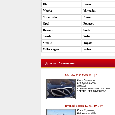
Kia
Lexus
Mazda
Mercedes
Mitsubishi
Nissan
Opel
Peugeot
Renault
Saab
Skoda
Subaru
Suzuki
Toyota
Volkswagen
Volvo
Другие объявления
Mercedes E 63 AMG S211 | 0
Кузов:
Универсал
Год выпуска:
2008
Дверей:
5
Коробка:
Автоматическая AMG
SPEEDSHIFT 7G-TRONIC
Hyundai Tucson 2.0 MT 4WD | 0
Кузов:
Кроссовер
Год выпуска:
2007