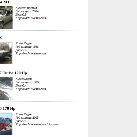
.4 MT
Кузов:
Универсал
Год выпуска:
2004
Дверей:
5
Коробка:
Механическая
.3
Кузов:
Седан
Год выпуска:
1996
Дверей:
4
Коробка:
Механическая
.7 Turbo 120 Hp
Кузов:
Седан
Год выпуска:
1988
Дверей:
4
Коробка:
Механическая
.5 170 Hp
Кузов:
Седан
Год выпуска:
2005
Дверей:
4
Коробка:
Механическая / Автомат