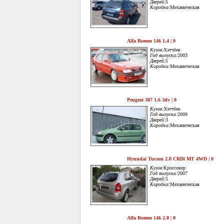
Дверей:
5
Коробка:
Механическая
Alfa Romeo 146 1.4 | 0
Кузов:
Хэтчбек
Год выпуска:
2003
Дверей:
5
Коробка:
Механическая
Peugeot 307 1.6 3dv | 0
Кузов:
Хэтчбек
Год выпуска:
2009
Дверей:
3
Коробка:
Механическая
Hyundai Tucson 2.0 CRDi MT 4WD | 0
Кузов:
Кроссовер
Год выпуска:
2007
Дверей:
5
Коробка:
Механическая
Alfa Romeo 146 2.0 | 0