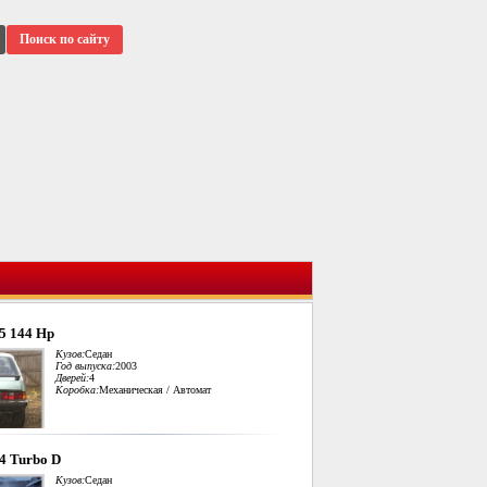
Поиск по сайту
.5 144 Hp
Кузов:
Седан
Год выпуска:
2003
Дверей:
4
Коробка:
Механическая / Автомат
.4 Turbo D
Кузов:
Седан