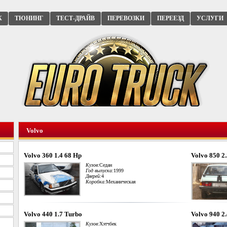
К
ТЮНИНГ
ТЕСТ-ДРАЙВ
ПЕРЕВОЗКИ
ПЕРЕЕЗД
УСЛУГИ
Volvo
Volvo 360 1.4 68 Hp
Volvo 850 2
Кузов:
Седан
Год выпуска:
1999
Дверей:
4
Коробка:
Механическая
Volvo 440 1.7 Turbo
Volvo 940 2
Кузов:
Хэтчбек