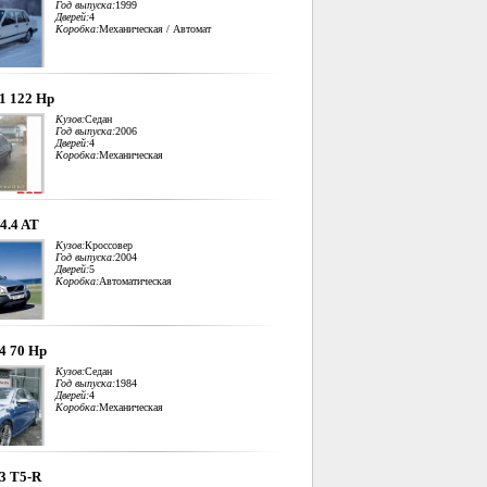
Год выпуска:
1999
Дверей:
4
Коробка:
Механическая / Автомат
.1 122 Hp
Кузов:
Седан
Год выпуска:
2006
Дверей:
4
Коробка:
Механическая
4.4 AT
Кузов:
Кроссовер
Год выпуска:
2004
Дверей:
5
Коробка:
Автоматическая
.4 70 Hp
Кузов:
Седан
Год выпуска:
1984
Дверей:
4
Коробка:
Механическая
.3 T5-R