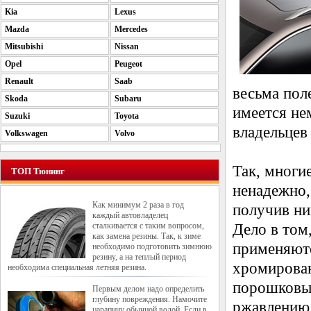
Kia
Lexus
Mazda
Mercedes
Mitsubishi
Nissan
Opel
Peugeot
Renault
Saab
весьма пол
Skoda
Subaru
имеется не
Suzuki
Toyota
владельцев
Volkswagen
Volvo
Так, многи
ТОП Тюнинг
ненадежно,
Как минимум 2 раза в год
получив ни
каждый автовладелец
сталкивается с таким вопросом,
Дело в том
как замена резины. Так, к зиме
применяютс
необходимо подготовить зимнюю
резину, а на теплый период
хромирован
необходима специальная летняя резина.
порошковым
Первым делом надо определить
глубину повреждения. Намочите
ржавлению 
царапину обычной водой. Если в