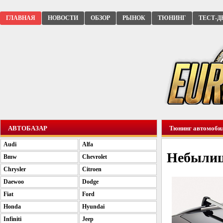
ГЛАВНАЯ
НОВОСТИ
ОБЗОР
РЫНОК
ТЮНИНГ
ТЕСТ-Д
АВТОБАЗАР
Тюнинг автомоби
Audi
Alfa
Небылиц
Bmw
Chevrolet
Chrysler
Citroen
Daewoo
Dodge
Fiat
Ford
Honda
Hyundai
Infiniti
Jeep