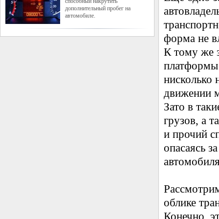
способный накрутить
дополнительный пробег на
автовладел
автомобиле.
транспортн
форма не в
К тому же 
платформы 
нисколько 
движении 
Зато в так
грузов, а 
и прочий с
опасаясь з
автомобиля
Рассмотрим
облике тра
Конечно, э