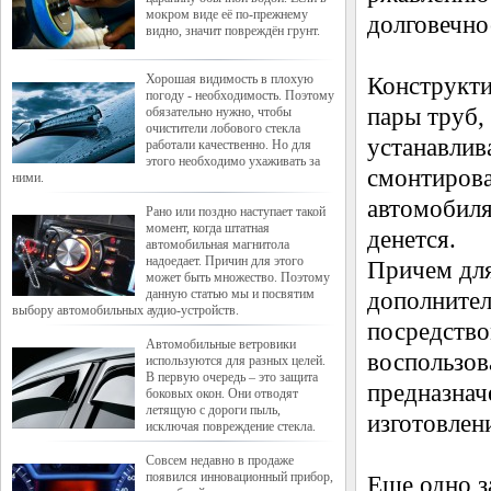
мокром виде её по-прежнему
долговечно
видно, значит повреждён грунт.
Хорошая видимость в плохую
Конструкти
погоду - необходимость. Поэтому
пары труб,
обязательно нужно, чтобы
очистители лобового стекла
устанавлив
работали качественно. Но для
этого необходимо ухаживать за
смонтирова
ними.
автомобиля
Рано или поздно наступает такой
момент, когда штатная
денется.
автомобильная магнитола
надоедает. Причин для этого
Причем для
может быть множество. Поэтому
данную статью мы и посвятим
дополнител
выбору автомобильных аудио-устройств.
посредство
Автомобильные ветровики
воспользов
используются для разных целей.
В первую очередь – это защита
предназнач
боковых окон. Они отводят
летящую с дороги пыль,
изготовлен
исключая повреждение стекла.
Совсем недавно в продаже
появился инновационный прибор,
Еще одно з