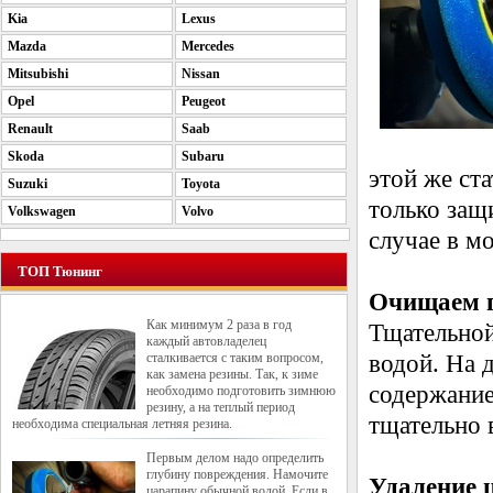
Kia
Lexus
Mazda
Mercedes
Mitsubishi
Nissan
Opel
Peugeot
Renault
Saab
Skoda
Subaru
этой же ст
Suzuki
Toyota
только защи
Volkswagen
Volvo
случае в м
ТОП Тюнинг
Очищаем п
Как минимум 2 раза в год
Тщательной
каждый автовладелец
сталкивается с таким вопросом,
водой. На 
как замена резины. Так, к зиме
содержание
необходимо подготовить зимнюю
резину, а на теплый период
тщательно 
необходима специальная летняя резина.
Первым делом надо определить
глубину повреждения. Намочите
Удаление 
царапину обычной водой. Если в