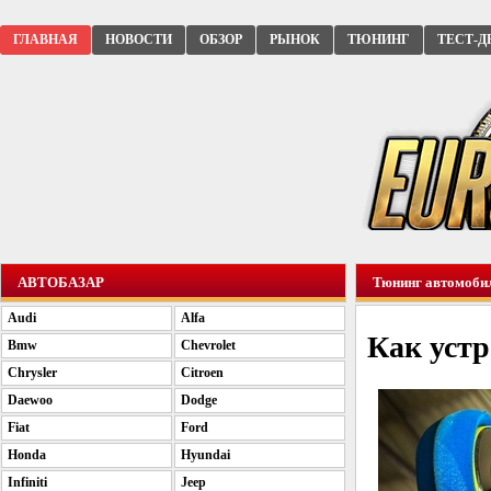
ГЛАВНАЯ
НОВОСТИ
ОБЗОР
РЫНОК
ТЮНИНГ
ТЕСТ-Д
АВТОБАЗАР
Тюнинг автомоби
Audi
Alfa
Как устр
Bmw
Chevrolet
Chrysler
Citroen
Daewoo
Dodge
Fiat
Ford
Honda
Hyundai
Infiniti
Jeep