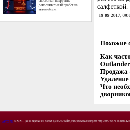
способный накрутить
дополнительный пробег на
салфеткой.
автомобиле.
19-09-2017, 09:
Похожие о
Как часто
Outlande
Продажа 
Удаление
Что необ
дворнико
Copyright
© 2023. При копировании любых данных с сайта, гиперссылка на портал http://ets2mp.ru обязательна