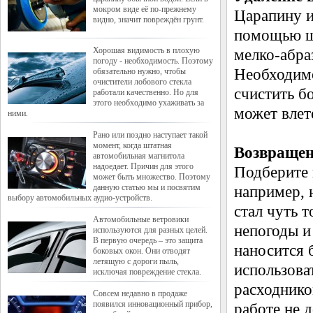
мокром виде её по-прежнему
Царапину и
видно, значит повреждён грунт.
помощью шл
Хорошая видимость в плохую
мелко-абр
погоду - необходимость. Поэтому
Необходимо
обязательно нужно, чтобы
очистители лобового стекла
счистить б
работали качественно. Но для
этого необходимо ухаживать за
может влете
ними.
Рано или поздно наступает такой
момент, когда штатная
Возвращен
автомобильная магнитола
надоедает. Причин для этого
Подберите 
может быть множество. Поэтому
данную статью мы и посвятим
например, н
выбору автомобильных аудио-устройств.
стал чуть 
Автомобильные ветровики
непогоды 
используются для разных целей.
В первую очередь – это защита
наносится 
боковых окон. Они отводят
летящую с дороги пыль,
использова
исключая повреждение стекла.
расходнико
Совсем недавно в продаже
появился инновационный прибор,
работе не 