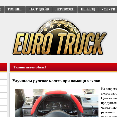
К
ТЮНИНГ
ТЕСТ-ДРАЙВ
ПЕРЕВОЗКИ
ПЕРЕЕЗД
УСЛУГИ
Тюнинг автомобилей
Улучшаем рулевое колесо при помощи чехлов
На соврем
аксессуар
Однако на
продуктом
чехол-накл
рулевое ко
подчеркну