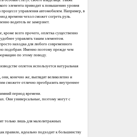
акого элемента приводит к повышению уровня
в процессе управления автомобилем. Например, в
риод времени чехол сможет согреть руль.
енно водитель не замерзнет.
, кроме всего прочего, оплетка существенно
 удобнее управлять таким элементом.
о просто находка для любого современного
льно подобран. Именно поэтому прежде чем
формацию по этому поводу.
оизводстве оплеток используется натуральная
 они, конечно же, выглядят великолепно и
этим сможете отлично преобразить внутреннее
зимний период времени.
ах. Они универсальные, поэтому могут с
ят только лишь для малолитражных
как правило, идеально подходит к большинству