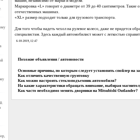
машин, независимо от марки и модели.
Маркировка «L» говорит о диаметре от 39 до 40 сантиметров. Такие о
.
отечественных машинах.
«XL» размер подходит только для грузового транспорта.
тому
Для того чтобы надеть чехол на рулевое колесо, даже не придется о
специалистам. Здесь каждый автомобилист может с легкостью справит
6-10-2019, 12:47
а
Похожие объявления / автоновости
ой
Основные причины, по которым следует установить спойлер на за
Как отличить качественную грунтовку
ому
Как можно настроить стеклоподъемник автомобиля?
На какие характеристики обращать внимание, выбирая магнито
Как часто необходимо менять дворники на Mitsubishi Outlander?
й.
а
ор,