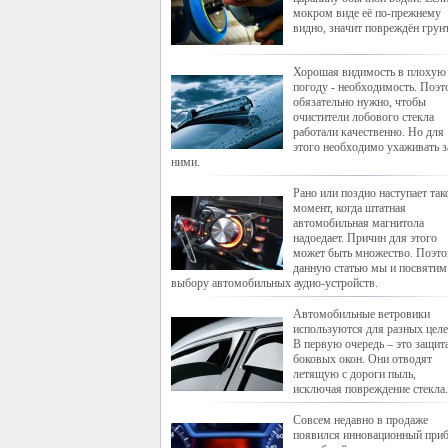
мокром виде её по-прежнему
видно, значит повреждён грунт
Хорошая видимость в плохую
погоду - необходимость. Поэ
обязательно нужно, чтобы
очистители лобового стекла
работали качественно. Но для
этого необходимо ухаживать з
ними.
Рано или поздно наступает так
момент, когда штатная
автомобильная магнитола
надоедает. Причин для этого
может быть множество. Поэт
данную статью мы и посвятим
выбору автомобильных аудио-устройств.
Автомобильные ветровики
используются для разных целе
В первую очередь – это защит
боковых окон. Они отводят
летящую с дороги пыль,
исключая повреждение стекла.
Совсем недавно в продаже
появился инновационный приб