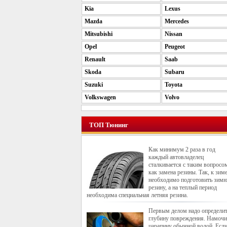
Kia
Lexus
Mazda
Mercedes
Mitsubishi
Nissan
Opel
Peugeot
Renault
Saab
Skoda
Subaru
Suzuki
Toyota
Volkswagen
Volvo
ТОП Тюнинг
Как минимум 2 раза в год
каждый автовладелец
сталкивается с таким вопросо
как замена резины. Так, к зим
необходимо подготовить зим
резину, а на теплый период
необходима специальная летняя резина.
Первым делом надо определи
глубину повреждения. Намочи
царапину обычной водой. Если