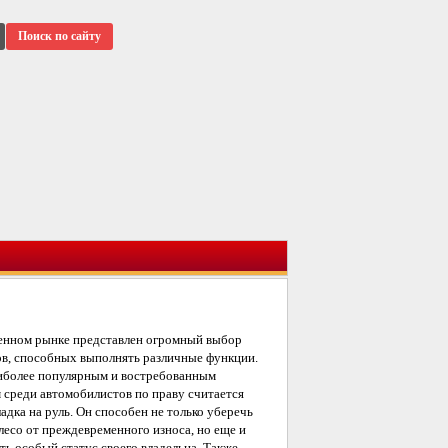
Поиск по сайту
енном рынке представлен огромный выбор
ов, способных выполнять различные функции.
иболее популярным и востребованным
 среди автомобилистов по праву считается
адка на руль. Он способен не только уберечь
лесо от преждевременного износа, но еще и
ть особый статус своего владельца. Также