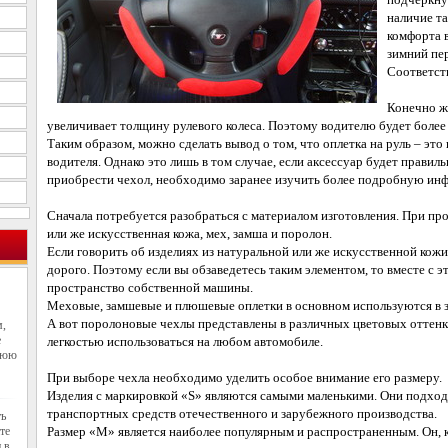
наличие т
комфорта 
зимний пе
Соответств
Конечно же
увеличивает толщину рулевого колеса. Поэтому водителю будет более
Таким образом, можно сделать вывод о том, что оплетка на руль – эт
водителя. Однако это лишь в том случае, если аксессуар будет прави
приобрести чехол, необходимо заранее изучить более подробную ин
Сначала потребуется разобраться с материалом изготовления. При пр
или же искусственная кожа, мех, замша и поролон.
Если говорить об изделиях из натуральной или же искусственной кожи,
дорого. Поэтому если вы обзаведетесь таким элементом, то вместе с 
пространство собственной машины.
Меховые, замшевые и плюшевые оплетки в основном используются в 
А вот поролоновые чехлы представлены в различных цветовых оттенк
м,
е
легкостью использоваться на любом автомобиле.
нюю
При выборе чехла необходимо уделить особое внимание его размеру.
Изделия с маркировкой «S» являются самыми маленькими. Они подход
транспортных средств отечественного и зарубежного производства.
ть
те
Размер «M» является наиболее популярным и распространенным. Он, 
 в