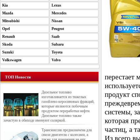
Kia
Lexus
Mazda
Mercedes
Mitsubishi
Nissan
Opel
Peugeot
Renault
Saab
Skoda
Subaru
Suzuki
Toyota
Volkswagen
Volvo
перестает 
ТОП Новости
использует
Дизельное топливо
продукт сп
изготавливается из тяжелых
газойлево-керосиновых фракций,
преждеврем
которые являются побочным
системы, з
продуктом переработки нефти.
Дизельное топливо также
которая пр
зачастую в обиходе именуют соляркой.
частиц, а 
Трансмиссия предназначена для
связи двигателя с колесами, а
Из всего в
также для изменения на них