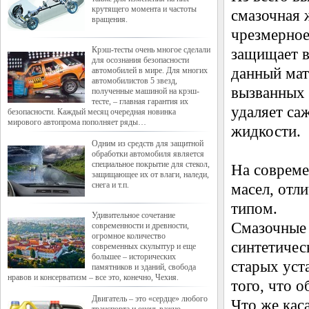
крутящего момента и частоты
смазочная 
вращения.
чрезмерное
Крэш-тесты очень многое сделали
защищает в
для осознания безопасности
данный мат
автомобилей в мире. Для многих
автомобилистов 5 звезд,
вызванных 
полученные машиной на крэш-
тесте, – главная гарантия их
удаляет са
безопасности. Каждый месяц очередная новинка
мирового автопрома пополняет ряды…
жидкости.
Одним из средств для защитной
обработки автомобиля является
специальное покрытие для стекол,
На соврем
защищающее их от влаги, наледи,
снега и т.п.
масел, отл
типом.
Удивительное сочетание
Смазочные 
современности и древности,
огромное количество
синтетичес
современных скульптур и еще
большее – исторических
старых уста
памятников и зданий, свобода
нравов и консерватизм – все это, конечно, Чехия.
того, что 
Двигатель – это «сердце» любого
Что же кас