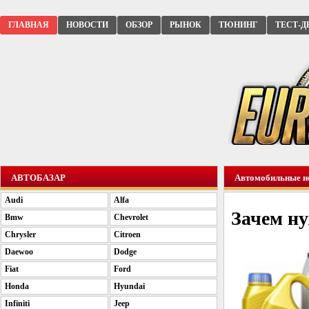
ГЛАВНАЯ
НОВОСТИ
ОБЗОР
РЫНОК
ТЮНИНГ
ТЕСТ-Д
АВТОБАЗАР
Автомобильные н
Audi
Alfa
Зачем н
Bmw
Chevrolet
Chrysler
Citroen
Daewoo
Dodge
Fiat
Ford
Honda
Hyundai
Infiniti
Jeep