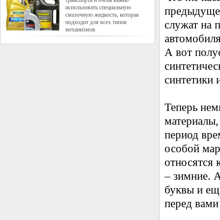
транспорта и очень важно
использовать специальную
предыдущег
смазочную жидкость, которая
подходит для всех типов
служат на 
механизмов.
автомобиля
А вот полу
синтетичес
синтетики 
Теперь нем
материалы,
период вре
особой мар
относятся 
– зимние. 
буквы и ещ
перед вами