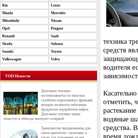
Kia
Lexus
Mazda
Mercedes
Mitsubishi
Nissan
Opel
Peugeot
Renault
Saab
техника тр
Skoda
Subaru
средств яв
Suzuki
Toyota
защищающее 
Volkswagen
Volvo
водителя е
зависимост
ТОП Новости
Дизельное топливо
Касательно
изготавливается из тяжелых
газойлево-керосиновых фракций,
отметить, 
которые являются побочным
растекание
продуктом переработки нефти.
Дизельное топливо также
водяные ша
зачастую в обиходе именуют соляркой.
средства. 
Трансмиссия предназначена для
связи двигателя с колесами, а
время дожд
также для изменения на них