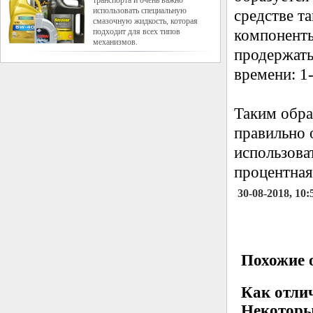
транспорта и очень важно
использовать специальную
средстве т
смазочную жидкость, которая
подходит для всех типов
компоненты
механизмов.
продержать
времени: 1
Таким обра
правильно 
использова
процентная
30-08-2018, 10:
Похожие о
Как отли
Некоторы