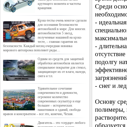
крутящего момента и частоты
Среди осно
вращения.
необходимо
Крэш-тесты очень многое сделали
- идеальна
для осознания безопасности
специально
автомобилей в мире. Для многих
автомобилистов 5 звезд,
максимальн
полученные машиной на крэш-
тесте, – главная гарантия их
- длительн
безопасности. Каждый месяц очередная новинка
мирового автопрома пополняет ряды…
отсутствие
Одним из средств для защитной
подолгу на
обработки автомобиля является
специальное покрытие для стекол,
эффективне
защищающее их от влаги, наледи,
снега и т.п.
загрязнени
- снег и л
Удивительное сочетание
современности и древности,
огромное количество
Основу сре
современных скульптур и еще
большее – исторических
полимеры, 
памятников и зданий, свобода
нравов и консерватизм – все это, конечно, Чехия.
растворите
Двигатель – это «сердце» любого
образуется