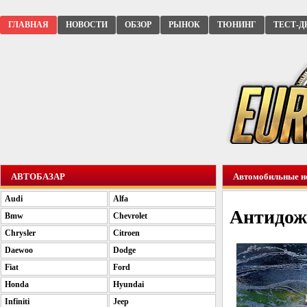
ГЛАВНАЯ
НОВОСТИ
ОБЗОР
РЫНОК
ТЮНИНГ
ТЕСТ-Д
АВТОБАЗАР
Автомобильные н
Audi
Alfa
Антидож
Bmw
Chevrolet
Chrysler
Citroen
Daewoo
Dodge
Fiat
Ford
Honda
Hyundai
Infiniti
Jeep