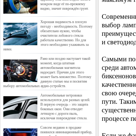
мокром виде её по-прежнему
видно, значит повреждён грунт.
Современны
Хорошая видимость в плохую
выбор ламп
погоду - необходимость. Поэтому
обязательно нужно, чтобы
преимущест
очистители лобового стекла
работали качественно. Но для
и светодио
этого необходимо ухаживать за
ними.
Самыми по
Рано или поздно наступает такой
момент, когда штатная
среди авто
автомобильная магнитола
надоедает. Причин для этого
биксенонов
может быть множество. Поэтому
данную статью мы и посвятим
качественн
выбору автомобильных аудио-устройств.
свою очере
Автомобильные ветровики
используются для разных целей.
пути. Таки
В первую очередь – это защита
существенн
боковых окон. Они отводят
летящую с дороги пыль,
процессе п
исключая повреждение стекла.
Совсем недавно в продаже
появился инновационный прибор,
Если же фа