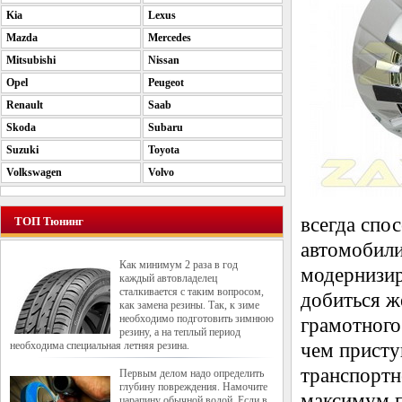
Kia
Lexus
Mazda
Mercedes
Mitsubishi
Nissan
Opel
Peugeot
Renault
Saab
Skoda
Subaru
Suzuki
Toyota
Volkswagen
Volvo
всегда спо
ТОП Тюнинг
автомобили
Как минимум 2 раза в год
модернизир
каждый автовладелец
сталкивается с таким вопросом,
добиться ж
как замена резины. Так, к зиме
необходимо подготовить зимнюю
грамотного
резину, а на теплый период
необходима специальная летняя резина.
чем присту
транспортн
Первым делом надо определить
глубину повреждения. Намочите
максимум п
царапину обычной водой. Если в