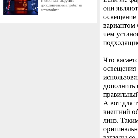
способный накрутить
дополнительный пробег на
они являют
автомобиле.
освещение 
вариантом 
чем устано
подходящие
Что касает
освещения 
использова
дополнить 
правильный
А вот для 
внешний об
линз. Таки
оригинальн
взгляды со