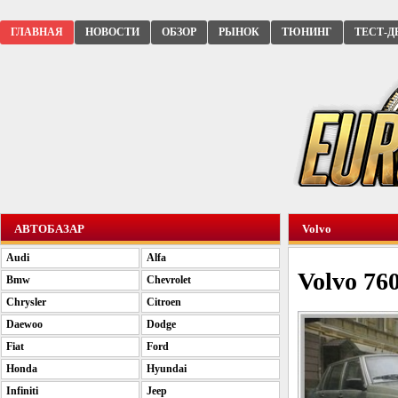
ГЛАВНАЯ
НОВОСТИ
ОБЗОР
РЫНОК
ТЮНИНГ
ТЕСТ-Д
АВТОБАЗАР
Volvo
Audi
Alfa
Volvo 760
Bmw
Chevrolet
Chrysler
Citroen
Daewoo
Dodge
Fiat
Ford
Honda
Hyundai
Infiniti
Jeep