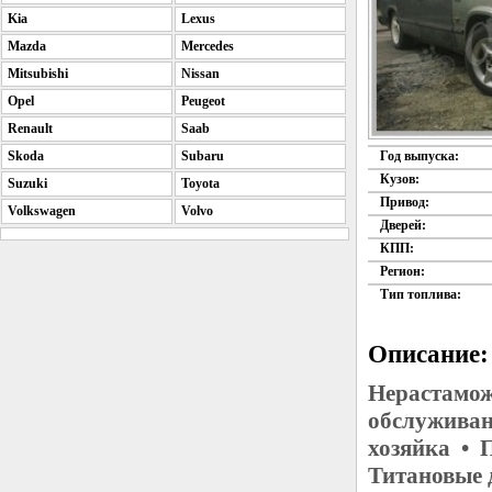
Kia
Lexus
Mazda
Mercedes
Mitsubishi
Nissan
Opel
Peugeot
Renault
Saab
Skoda
Subaru
Год выпуска:
Кузов:
Suzuki
Toyota
Привод:
Volkswagen
Volvo
Дверей:
КПП:
Регион:
Тип топлива:
Описание:
Нерастамож
обслуживан
хозяйка • 
Титановые 