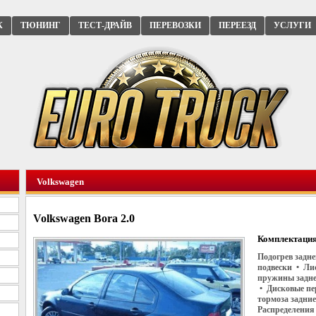
К
ТЮНИНГ
ТЕСТ-ДРАЙВ
ПЕРЕВОЗКИ
ПЕРЕЕЗД
УСЛУГИ
Volkswagen
Volkswagen Bora 2.0
Комплектация
Подогрев задн
подвески • Ли
пружины задне
• Дисковые пе
тормоза задни
Распределения