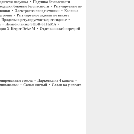
водителя подушка • Подушка безопасности
одушки боковые безопасности • Регулируемые по
овники • Электростеклоподъемники • Колонка
руемая • Регулируемое сидение по высоте
 Продольно регулируемое заднее сиденье •
а • Иммобилайзер SOBR-STIGMA •
ция X-Keeper Drive M • Отделка кожей передней
онированные стекла • Парковка на 4 канала •
 чипованый • Салон чистый • Салон ка у нового