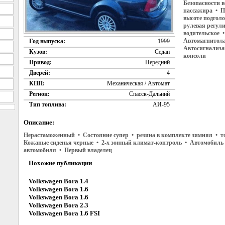
Безопасности 
пассажира • П
высоте подгол
рулевая регули
водительское •
Автомагнитол
Год выпуска:
1999
Автосигнализа
Кузов:
Седан
консоли
Привод:
Передний
Дверей:
4
КПП:
Механическая / Автомат
Регион:
Спасск-Дальний
Тип топлива:
АИ-95
Описание:
Нерастаможенный • Состояние супер • резина в комплекте зимняя • т
Кожаные сиденья черные • 2-х зонный климат-контроль • Автомобиль
автомобиля • Первый владелец
Похожие публикации
Volkswagen Bora 1.4
Volkswagen Bora 1.6
Volkswagen Bora 1.6
Volkswagen Bora 2.3
Volkswagen Bora 1.6 FSI