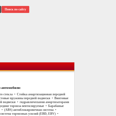
Поиск по сайту
 автомобиля:
его стекла • Стойка амартизационая передней
стовые пружины передней подвески • Винтовые
й подвески • гидравлическими амортизаторами
редние тормоза вентилируемые • Барабаные
е • (ABS) антиблокировочная система •
 система тормозных усилий (EBD, EBV) •