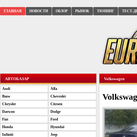
ГЛАВНАЯ
НОВОСТИ
ОБЗОР
РЫНОК
ТЮНИНГ
ТЕСТ-Д
АВТОБАЗАР
Volkswagen
Audi
Alfa
Volkswag
Bmw
Chevrolet
Chrysler
Citroen
Daewoo
Dodge
Fiat
Ford
Honda
Hyundai
Infiniti
Jeep