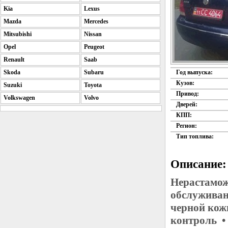
Kia
Lexus
Mazda
Mercedes
Mitsubishi
Nissan
Opel
Peugeot
Renault
Saab
Skoda
Subaru
Год выпуска:
Кузов:
Suzuki
Toyota
Привод:
Volkswagen
Volvo
Дверей:
КПП:
Регион:
Тип топлива:
Описание:
Нерастамож
обслуживан
черной кож
контроль •