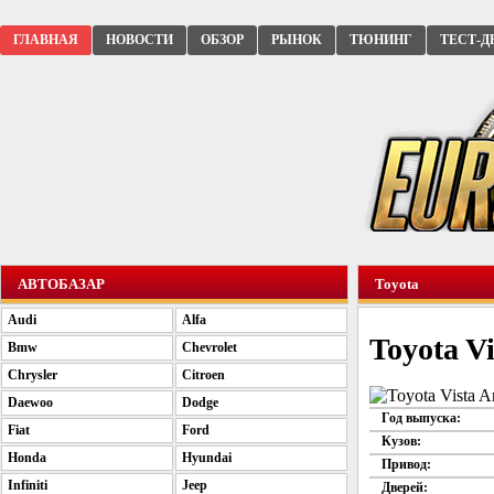
ГЛАВНАЯ
НОВОСТИ
ОБЗОР
РЫНОК
ТЮНИНГ
ТЕСТ-Д
АВТОБАЗАР
Toyota
Audi
Alfa
Toyota Vi
Bmw
Chevrolet
Chrysler
Citroen
Daewoo
Dodge
Год выпуска:
Fiat
Ford
Кузов:
Honda
Hyundai
Привод:
Infiniti
Jeep
Дверей: