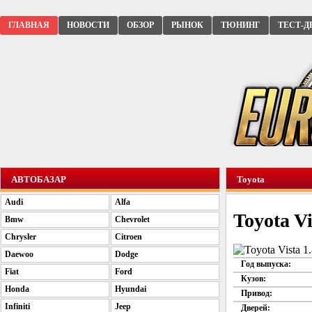
ГЛАВНАЯ
НОВОСТИ
ОБЗОР
РЫНОК
ТЮНИНГ
ТЕСТ-Д
АВТОБАЗАР
Toyota
Audi
Alfa
Toyota Vi
Bmw
Chevrolet
Chrysler
Citroen
Daewoo
Dodge
Год выпуска:
Fiat
Ford
Кузов:
Honda
Hyundai
Привод:
Infiniti
Jeep
Дверей: