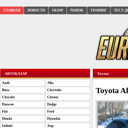
ГЛАВНАЯ
НОВОСТИ
ОБЗОР
РЫНОК
ТЮНИНГ
ТЕСТ-Д
АВТОБАЗАР
Toyota
Audi
Alfa
Toyota Al
Bmw
Chevrolet
Chrysler
Citroen
Daewoo
Dodge
Fiat
Ford
Honda
Hyundai
Infiniti
Jeep