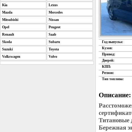
Kia
Lexus
Mazda
Mercedes
Mitsubishi
Nissan
Opel
Peugeot
Renault
Saab
Skoda
Subaru
Год выпуска:
Кузов:
Suzuki
Toyota
Привод:
Volkswagen
Volvo
Дверей:
КПП:
Регион:
Тип топлива:
Описание:
Расстоможе
сертификат
Титановые 
Бережная э