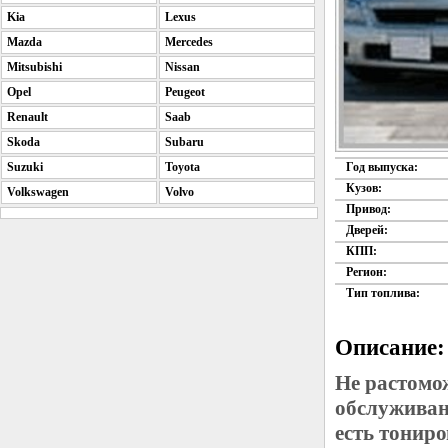
Kia
Lexus
Mazda
Mercedes
Mitsubishi
Nissan
Opel
Peugeot
Renault
Saab
Skoda
Subaru
Suzuki
Toyota
Год выпуска:
Кузов:
Volkswagen
Volvo
Привод:
Дверей:
КПП:
Регион:
Тип топлива:
Описание:
Не растомо
обслуживан
есть тонир