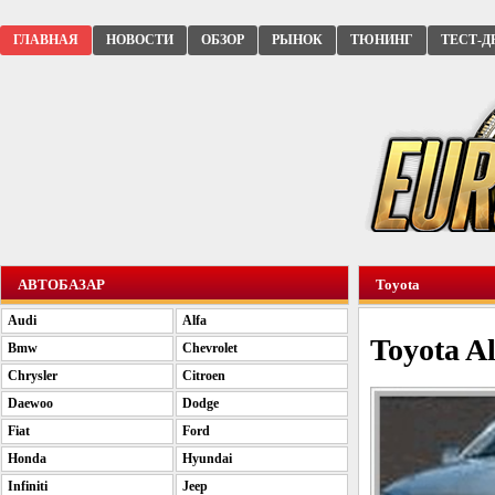
ГЛАВНАЯ
НОВОСТИ
ОБЗОР
РЫНОК
ТЮНИНГ
ТЕСТ-Д
АВТОБАЗАР
Toyota
Audi
Alfa
Toyota Al
Bmw
Chevrolet
Chrysler
Citroen
Daewoo
Dodge
Fiat
Ford
Honda
Hyundai
Infiniti
Jeep