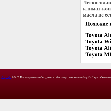
Легкосплав
климат-кон
масла не ес
Похожие 
Toyota Al
Toyota W
Toyota Al
Toyota MR
Copyright
© 2023. При копировании любых данных с сайта, гиперссылка на портал http://ets2mp.ru обязательна