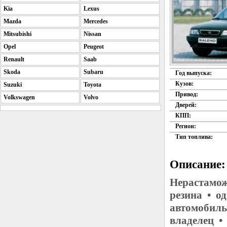
Kia
Lexus
Mazda
Mercedes
Mitsubishi
Nissan
Opel
Peugeot
Renault
Saab
Skoda
Subaru
Год выпуска:
Кузов:
Suzuki
Toyota
Привод:
Volkswagen
Volvo
Дверей:
КПП:
Регион:
Тип топлива:
Описание:
Нерастамож
резина • о
автомобиль
владелец •