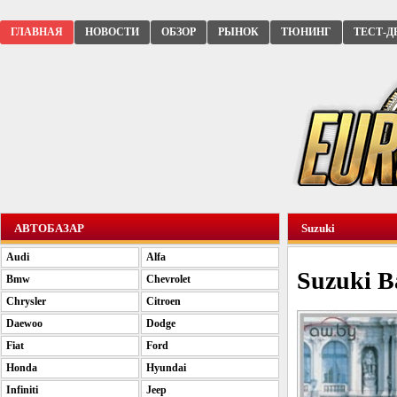
ГЛАВНАЯ
НОВОСТИ
ОБЗОР
РЫНОК
ТЮНИНГ
ТЕСТ-Д
АВТОБАЗАР
Suzuki
Audi
Alfa
Suzuki B
Bmw
Chevrolet
Chrysler
Citroen
Daewoo
Dodge
Fiat
Ford
Honda
Hyundai
Infiniti
Jeep