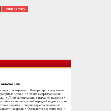
Поиск по сайту
 автомобиля:
го вида с подогревом • Фонари противотуманые
тропривод зеркал • Стойка амартизационая
ески • Листовые пружины в передней подвеске •
устойчивости поперечной передней подвески • на
азных рычагах • Задние тормоза барабаные •
Климат-контроль • Омыватели передних фар •