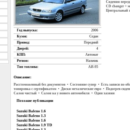
Сидения передн
CD changer + м
Центральный з
Год выпуска:
2006
Кузов:
Седан
Привод:
Передний
Дверей:
4
КПП:
Автомат
Регион:
Нальчик
Тип топлива:
АИ-95
Описание:
Расстоможенный без документов • Состояние супер • Есть записи по о
тонировка с сертификатом • Диски металические евро • Подогрев сид
Салон чистый • Салон ка у нового автомобиля • Один хазяин
Похожие публикации
Suzuki Baleno 1.6
Suzuki Baleno 1.3
Suzuki Baleno 1.6
Suzuki Baleno 1.9 TD
Suzuki Baleno 1.3