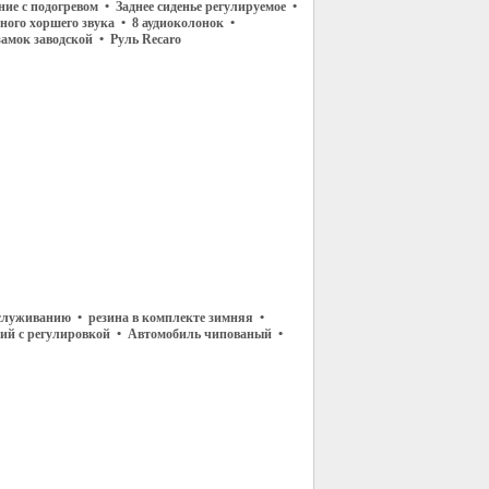
ие с подогревом • Заднее сиденье регулируемое •
ного хоршего звука • 8 аудиоколонок •
амок заводской • Руль Recaro
бслуживанию • резина в комплекте зимняя •
ений с регулировкой • Автомобиль чипованый •