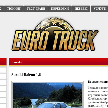
К
ТЮНИНГ
ТЕСТ-ДРАЙВ
ПЕРЕВОЗКИ
ПЕРЕЕЗД
УСЛУГИ
Suzuki
Suzuki Baleno 1.6
Комплектация
Зеркало задне
задние • Элек
передней подв
Стабилизатор 
двойных А-обр
(EDS, XDS) • 