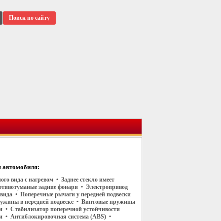
Поиск по сайту
 автомобиля:
ого вида с нагревом • Заднее стекло имеет
отивотуманые задние фонари • Электропривод
 вида • Поперечные рычаги у передней подвески
ужины в передней подвеске • Винтовые пружины
ки • Стабилизатор поперечной устойчивости
ки • Антиблокировочная система (ABS) •