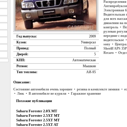
Распределения
Антипробуксово
Электронная б
Водительская 
для всех пасс
движении на п
контроль • Пе
рулевая регул
передние с под
Год выпуска:
2009
водительское 
Кузов:
Универсал
sony • Центра
Привод:
Полный
Sheriff APS 3
Recaro • Отде
Дверей:
5
КПП:
Автоматическая
Регион:
Мышкин
Тип топлива:
АИ-95
Описание:
Состояние автомобиля очень хорошее • резина в комплекте зимняя • ес
• Люк • В автомобиле не курили • Гаражное хранение
Похожие публикации
Subaru Forester 2.0X MT
Subaru Forester 2.5XT MT
Subaru Forester 2.5XT MT
Subaru Forester 2.5XT AT