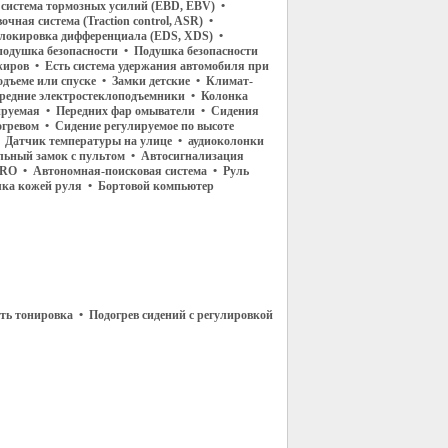
 система тормозных усилий (EBD, EBV) •
чная система (Traction control, ASR) •
локировка дифференциала (EDS, XDS) •
подушка безопасности • Подушка безопасности
ажиров • Есть система удержания автомобиля при
одъеме или спуске • Замки детские • Климат-
редние электростеклоподъемники • Колонка
ируемая • Передних фар омыватели • Сидения
огревом • Сидение регулируемое по высоте
• Датчик температуры на улице • аудиоколонки
льный замок с пультом • Автосигнализация
5PRO • Автономная-поисковая система • Руль
лка кожей руля • Бортовой компьютер
ть тонировка • Подогрев сидений с регулировкой