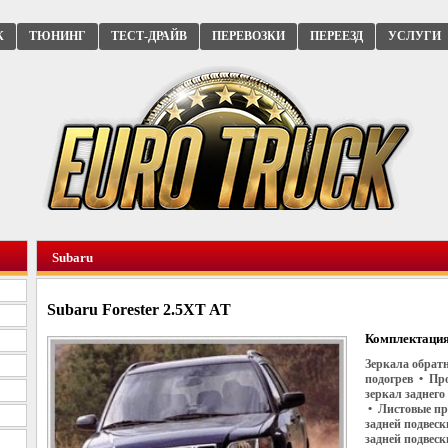
К
ТЮНИНГ
ТЕСТ-ДРАЙВ
ПЕРЕВОЗКИ
ПЕРЕЕЗД
УСЛУГИ
Subaru
Subaru Forester 2.5XT AT
Комплектация
Зеркала обратн
подогрев • Пр
зеркал заднего
• Листовые пр
задней подвес
задней подвес