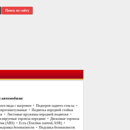
Поиск по сайту
 автомобиля:
ого вида с нагревом • Подогрев заднего стекла •
 противотуманые • Подвеска передней стойки
я • Листовые пружины передней подвески •
илируемые тормоза передние • Дисковые тормоза
ма (ABS) • Есть (Traction control, ASR) •
подушка безопасности • Подушка безопасности