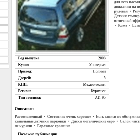
для всех пасс
движении на п
рулевая • Регу
Датчик темпер
отличный эффе
• Кожа • Есть
Год выпуска:
2008
Кузов:
Универсал
Привод:
Полный
Дверей:
5
КПП:
Механическая
Регион:
Курильск
Тип топлива:
АИ-95
Описание:
Растоможенный • Состояние очень хорошее • Есть записи по обслужив
канальные датчики парковки • Диски металические евро • Салон чис
не курили • Гаражное хранение
Похожие публикации