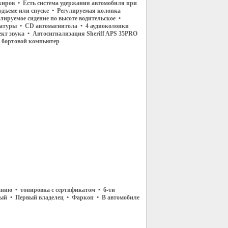
ажиров • Есть система удержания автомобиля при
одъеме или спуске • Регулируемая колонка
лируемое сидение по высоте водительское •
атуры • CD автомагнитола • 4 аудиоколонки
кт звука • Автосигнализация Sheriff APS 35PRO
 бортовой компьютер
анию • тонировка с сертификатом • 6-ти
тый • Первый владелец • Фаркоп • В автомобиле