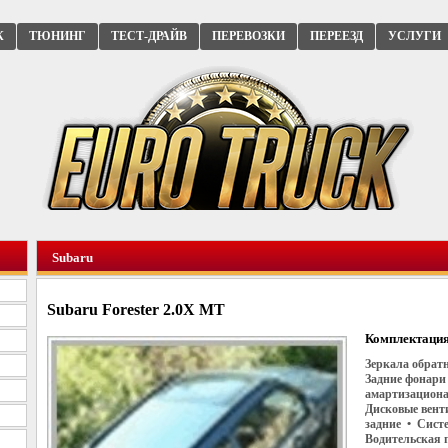
К
ТЮНИНГ
ТЕСТ-ДРАЙВ
ПЕРЕВОЗКИ
ПЕРЕЕЗД
УСЛУГИ
Subaru
Subaru Forester 2.0X MT
Комплектация
Зеркала обратн
Задние фонари
амартизациона
Дисковые вент
задние • Систе
Водительская 