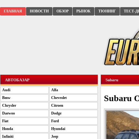
ГЛАВНАЯ
НОВОСТИ
ОБЗОР
РЫНОК
ТЮНИНГ
ТЕСТ-Д
АВТОБАЗАР
Subaru
Audi
Alfa
Subaru O
Bmw
Chevrolet
Chrysler
Citroen
Daewoo
Dodge
Fiat
Ford
Honda
Hyundai
Infiniti
Jeep