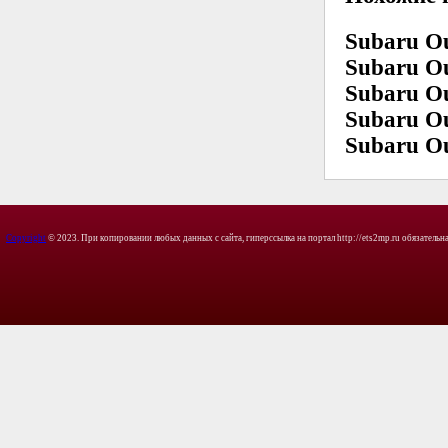
Subaru O
Subaru Ou
Subaru O
Subaru Ou
Subaru Ou
Copyright
© 2023. При копировании любых данных с сайта, гиперссылка на портал http://ets2mp.ru обязательна