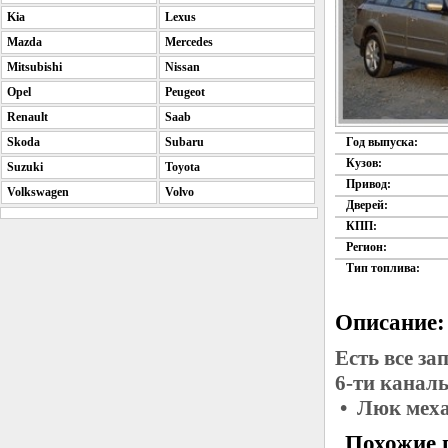
Kia
Lexus
Mazda
Mercedes
Mitsubishi
Nissan
Opel
Peugeot
Renault
Saab
Skoda
Subaru
Год выпуска:
Кузов:
Suzuki
Toyota
Привод:
Volkswagen
Volvo
Дверей:
КПП:
Регион:
Тип топлива:
Описание:
Есть все з
6-ти канал
• Люк меха
Похожие 