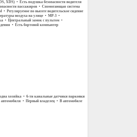
DS, XDS) • Есть подушка безопасности водителя
опасности пассажиров • Спомогающая система
rol • Регулируемое по высоте водительское сидение
ературы воздуха на улице • МР-3 •
ка • Центральный замок с пультом •
дения • Есть бортовой компьютер
одна хозяйка • 6-ти канальные датчики парковки
о автомобиля • Первый владелец • В автомобиле