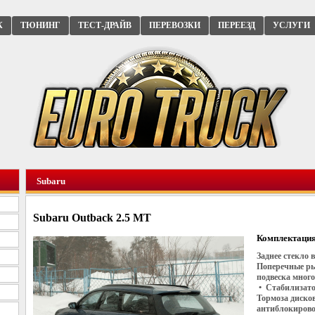
К
ТЮНИНГ
ТЕСТ-ДРАЙВ
ПЕРЕВОЗКИ
ПЕРЕЕЗД
УСЛУГИ
Subaru
Subaru Outback 2.5 MT
Комплектация
Заднее стекло
Поперечные ры
подвеска мног
• Стабилизато
Тормоза диско
антиблокирово