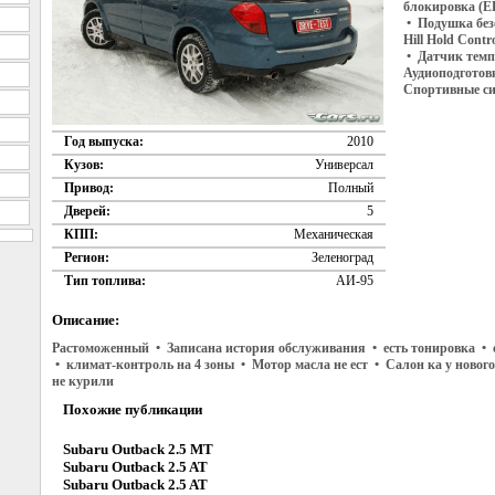
блокировка (E
• Подушка без
Hill Hold Cont
• Датчик темп
Аудиоподготов
Спортивные си
Год выпуска:
2010
Кузов:
Универсал
Привод:
Полный
Дверей:
5
КПП:
Механическая
Регион:
Зеленоград
Тип топлива:
АИ-95
Описание:
Растоможенный • Записана история обслуживания • есть тонировка • 
• климат-контроль на 4 зоны • Мотор масла не ест • Салон ка у новог
не курили
Похожие публикации
Subaru Outback 2.5 MT
Subaru Outback 2.5 AT
Subaru Outback 2.5 AT