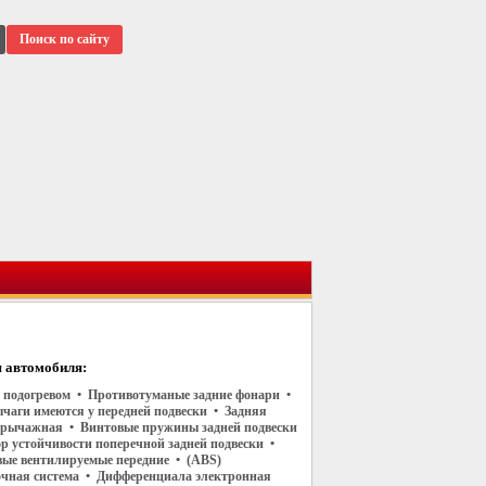
Поиск по сайту
 автомобиля:
 в подогревом • Противотуманые задние фонари •
чаги имеются у передней подвески • Задняя
орычажная • Винтовые пружины задней подвески
р устойчивости поперечной задней подвески •
вые вентилируемые передние • (ABS)
чная система • Дифференциала электронная