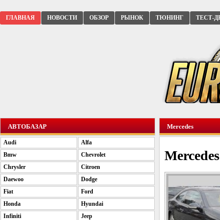
ГЛАВНАЯ
НОВОСТИ
ОБЗОР
РЫНОК
ТЮНИНГ
ТЕСТ-Д
АВТОБАЗАР
Mercedes
Audi
Alfa
Mercede
Bmw
Chevrolet
Chrysler
Citroen
Daewoo
Dodge
Fiat
Ford
Honda
Hyundai
Infiniti
Jeep