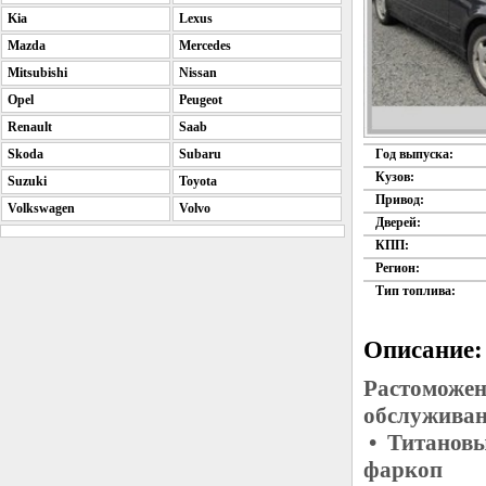
Kia
Lexus
Mazda
Mercedes
Mitsubishi
Nissan
Opel
Peugeot
Renault
Saab
Skoda
Subaru
Год выпуска:
Кузов:
Suzuki
Toyota
Привод:
Volkswagen
Volvo
Дверей:
КПП:
Регион:
Тип топлива:
Описание:
Растоможен
обслуживан
• Титановы
фаркоп