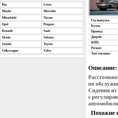
Kia
Lexus
Mazda
Mercedes
Mitsubishi
Nissan
Год выпуска:
Opel
Peugeot
Кузов:
Renault
Saab
Привод:
Дверей:
Skoda
Subaru
КПП:
Suzuki
Toyota
Регион:
Volkswagen
Volvo
Тип топлива:
Описание:
Расстоможе
по обслужи
Сидения из
с регулиро
автомобиля
Похожие 