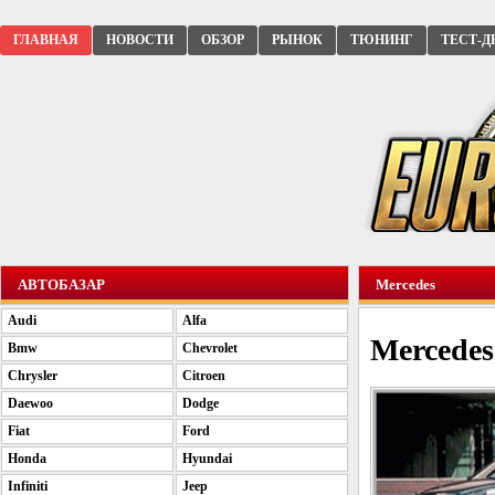
ГЛАВНАЯ
НОВОСТИ
ОБЗОР
РЫНОК
ТЮНИНГ
ТЕСТ-Д
АВТОБАЗАР
Mercedes
Audi
Alfa
Mercedes
Bmw
Chevrolet
Chrysler
Citroen
Daewoo
Dodge
Fiat
Ford
Honda
Hyundai
Infiniti
Jeep