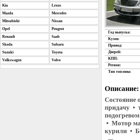
Kia
Lexus
Mazda
Mercedes
Mitsubishi
Nissan
Opel
Peugeot
Год выпуска:
Renault
Saab
Кузов:
Skoda
Subaru
Привод:
Дверей:
Suzuki
Toyota
КПП:
Volkswagen
Volvo
Регион:
Тип топлива:
Описание:
Состояние 
придачу • 
подогревом
• Мотор ма
курили • Б