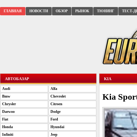
ГЛАВНАЯ
НОВОСТИ
ОБЗОР
РЫНОК
ТЮНИНГ
ТЕСТ-Д
АВТОБАЗАР
KIA
Audi
Alfa
Kia Spor
Bmw
Chevrolet
Chrysler
Citroen
Daewoo
Dodge
Fiat
Ford
Honda
Hyundai
Infiniti
Jeep