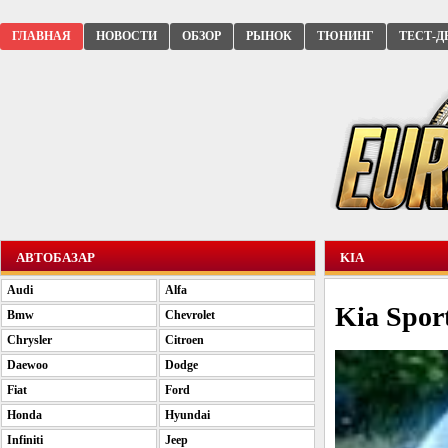
ГЛАВНАЯ
НОВОСТИ
ОБЗОР
РЫНОК
ТЮНИНГ
ТЕСТ-Д
АВТОБАЗАР
KIA
Audi
Alfa
Kia Spor
Bmw
Chevrolet
Chrysler
Citroen
Daewoo
Dodge
Fiat
Ford
Honda
Hyundai
Infiniti
Jeep