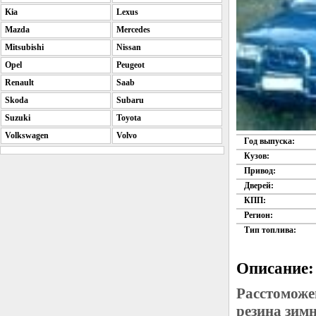
Kia
Lexus
Mazda
Mercedes
Mitsubishi
Nissan
Opel
Peugeot
Renault
Saab
Skoda
Subaru
Suzuki
Toyota
Volkswagen
Volvo
Год выпуска:
Кузов:
Привод:
Дверей:
КПП:
Регион:
Тип топлива:
Описание:
Расстоможе
резина зим