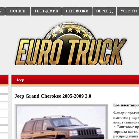
К
ТЮНИНГ
ТЕСТ-ДРАЙВ
ПЕРЕВОЗКИ
ПЕРЕЕЗД
УСЛУГИ
Jeep
Jeep Grand Cherokee 2005-2009 3.0
Комплектация
Фонари против
имеются у пер
амартизациона
• Винтовые пр
тормоза венти
распределения