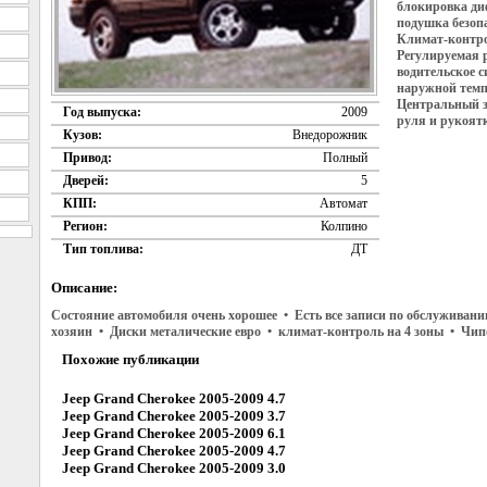
блокировка ди
подушка безоп
Климат-контро
Регулируемая 
водительское 
наружной темп
Центральный з
Год выпуска:
2009
руля и рукоят
Кузов:
Внедорожник
Привод:
Полный
Дверей:
5
КПП:
Автомат
Регион:
Колпино
Тип топлива:
ДТ
Описание:
Состояние автомобиля очень хорошее • Есть все записи по обслуживани
хозяин • Диски металические евро • климат-контроль на 4 зоны • Чи
Похожие публикации
Jeep Grand Cherokee 2005-2009 4.7
Jeep Grand Cherokee 2005-2009 3.7
Jeep Grand Cherokee 2005-2009 6.1
Jeep Grand Cherokee 2005-2009 4.7
Jeep Grand Cherokee 2005-2009 3.0