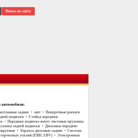
Поиск по сайту
 автомобиля:
отуманые задние • свет • Поперечные рычаги
едней подвески • Стойка передняя
я • Передняя подвеска имеет листовые пружины
ужины задней подвески • Дисковые передние
лируемые • Тормоза дисковые задние • Система
 тормозных усилий (EBD, EBV) • Электронная