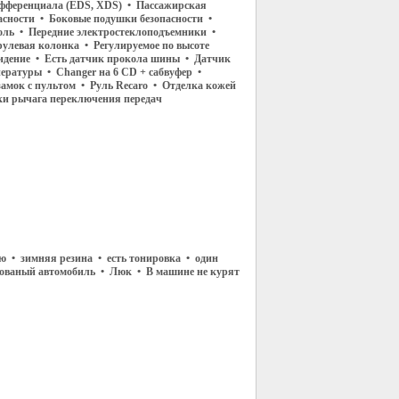
фференциала (EDS, XDS) • Пассажирская
асности • Боковые подушки безопасности •
ль • Передние электростеклоподъемники •
рулевая колонка • Регулируемое по высоте
сидение • Есть датчик прокола шины • Датчик
ературы • Changer на 6 CD + сабвуфер •
амок с пультом • Руль Recaro • Отделка кожей
ки рычага переключения передач
ю • зимняя резина • есть тонировка • один
пованый автомобиль • Люк • В машине не курят