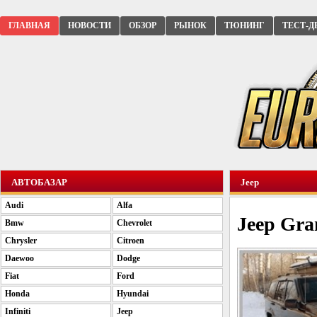
ГЛАВНАЯ
НОВОСТИ
ОБЗОР
РЫНОК
ТЮНИНГ
ТЕСТ-Д
АВТОБАЗАР
Jeep
Audi
Alfa
Jeep Gra
Bmw
Chevrolet
Chrysler
Citroen
Daewoo
Dodge
Fiat
Ford
Honda
Hyundai
Infiniti
Jeep