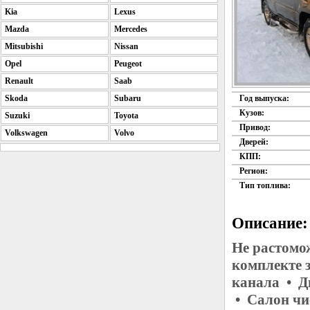
Kia
Lexus
Mazda
Mercedes
Mitsubishi
Nissan
Opel
Peugeot
Renault
Saab
Skoda
Subaru
Год выпуска:
Кузов:
Suzuki
Toyota
Привод:
Volkswagen
Volvo
Дверей:
КПП:
Регион:
Тип топлива:
Описание:
Не растомо
комплекте 
канала • Д
• Салон чи