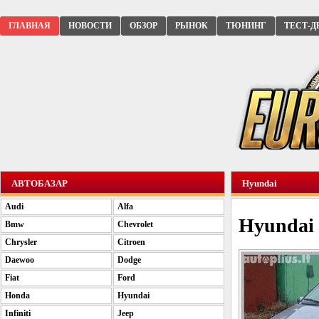
ГЛАВНАЯ
НОВОСТИ
ОБЗОР
РЫНОК
ТЮНИНГ
ТЕСТ-Д
АВТОБАЗАР
Hyundai
Audi
Alfa
Hyundai 
Bmw
Chevrolet
Chrysler
Citroen
Daewoo
Dodge
Fiat
Ford
Honda
Hyundai
Infiniti
Jeep