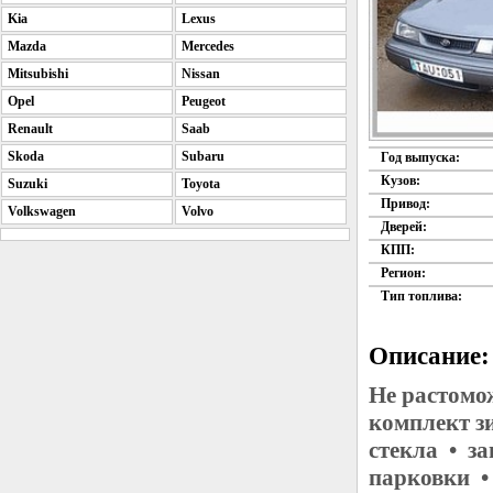
Kia
Lexus
Mazda
Mercedes
Mitsubishi
Nissan
Opel
Peugeot
Renault
Saab
Skoda
Subaru
Год выпуска:
Кузов:
Suzuki
Toyota
Привод:
Volkswagen
Volvo
Дверей:
КПП:
Регион:
Тип топлива:
Описание:
Не растомо
комплект з
стекла • за
парковки •