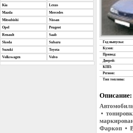
Kia
Lexus
Mazda
Mercedes
Mitsubishi
Nissan
Opel
Peugeot
Renault
Saab
Год выпуска:
Skoda
Subaru
Кузов:
Suzuki
Toyota
Привод:
Volkswagen
Volvo
Дверей:
КПП:
Регион:
Тип топлива:
Описание:
Автомобиль
• тонировк
маркирован
Фаркоп • В