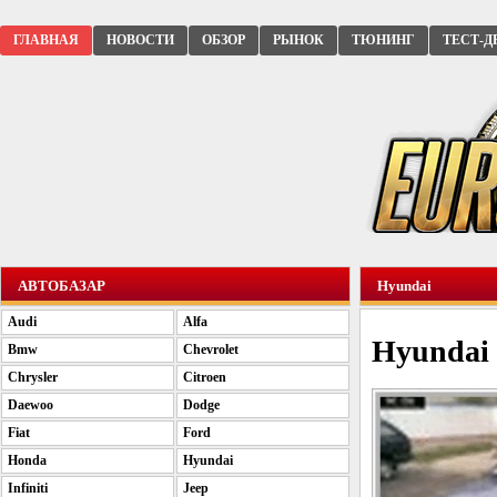
ГЛАВНАЯ
НОВОСТИ
ОБЗОР
РЫНОК
ТЮНИНГ
ТЕСТ-Д
АВТОБАЗАР
Hyundai
Audi
Alfa
Hyundai 
Bmw
Chevrolet
Chrysler
Citroen
Daewoo
Dodge
Fiat
Ford
Honda
Hyundai
Infiniti
Jeep