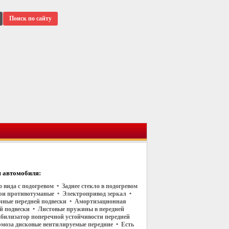
Поиск по сайту
 автомобиля:
о вида с подогревом • Заднее стекло в подогревом
ри противотуманые • Электропривод зеркал •
чные передней подвески • Амортизационная
ей подвески • Листовые пружины в передней
абилизатор поперечной устойчивости передней
рмоза дисковые вентилируемые передние • Есть