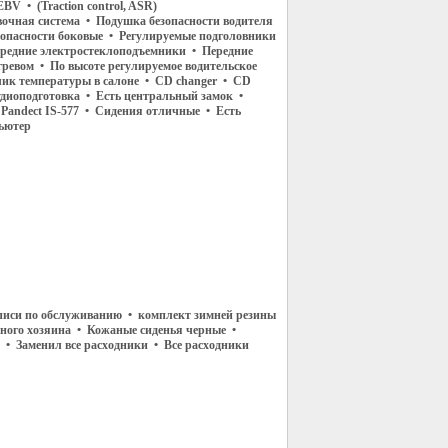
BV • (Traction control, ASR)
очная система • Подушка безопасности водителя
опасности боковые • Регулируемые подголовники
ередние электростеклоподъемники • Передние
гревом • По высоте регулируемое водительское
чик температуры в салоне • CD changer • CD
удиоподготовка • Есть центральный замок •
Pandect IS-577 • Сидения отличные • Есть
ьютер
аписи по обслуживанию • комплект зимней резины
дного хозяина • Кожаные сиденья черные •
• Заменил все расходники • Все расходники