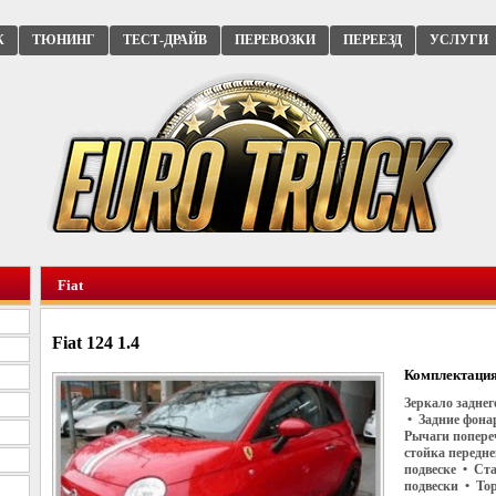
К
ТЮНИНГ
ТЕСТ-ДРАЙВ
ПЕРЕВОЗКИ
ПЕРЕЕЗД
УСЛУГИ
Fiat
Fiat 124 1.4
Комплектация
Зеркало заднег
• Задние фона
Рычаги попере
стойка передн
подвеске • Ст
подвески • То