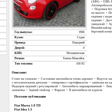
(ABS) • EBD, E
Антипробуксов
• Подушки без
по высоте • П
сидения с подо
сидение • Дат
заводской • А
Иммобилайзер 
бортовой комп
Год выпуска:
1966
Кузов:
Седан
Привод:
Передний
Дверей:
4
КПП:
Механическая
Регион:
Ханты-Мансийск
Тип топлива:
АИ-92
Описание:
Стоит на томожне • Состояние автомобиля очень хорошее • Ведутся з
с металическими дисками • тонировка с сертификатом • записана на о
Подогрев сидений с регулировкой • Автомобиль маркированный • Люк 
заменены • Задний спойлер • Фаркоп • В автомобиле не курили
Похожие публикации
Fiat Marea 1.9 TD
Fiat Idea 1.3