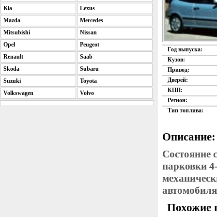
Kia
Lexus
Mazda
Mercedes
Mitsubishi
Nissan
Opel
Peugeot
Год выпуска:
Renault
Saab
Кузов:
Skoda
Subaru
Привод:
Дверей:
Suzuki
Toyota
КПП:
Volkswagen
Volvo
Регион:
Тип топлива:
Описание:
Состояние 
парковки 4
механическ
автомобиля
Похожие 