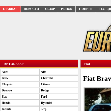
ГЛАВНАЯ
НОВОСТИ
ОБЗОР
РЫНОК
ТЮНИНГ
ТЕСТ-Д
АВТОБАЗАР
Fiat
Audi
Alfa
Fiat Brav
Bmw
Chevrolet
Chrysler
Citroen
Daewoo
Dodge
Fiat
Ford
Honda
Hyundai
Infiniti
Jeep