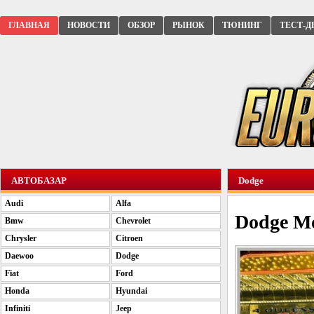
ГЛАВНАЯ
НОВОСТИ
ОБЗОР
РЫНОК
ТЮНИНГ
ТЕСТ-Д
АВТОБАЗАР
Dodge
Audi
Alfa
Dodge Mo
Bmw
Chevrolet
Chrysler
Citroen
Daewoo
Dodge
Fiat
Ford
Honda
Hyundai
Infiniti
Jeep