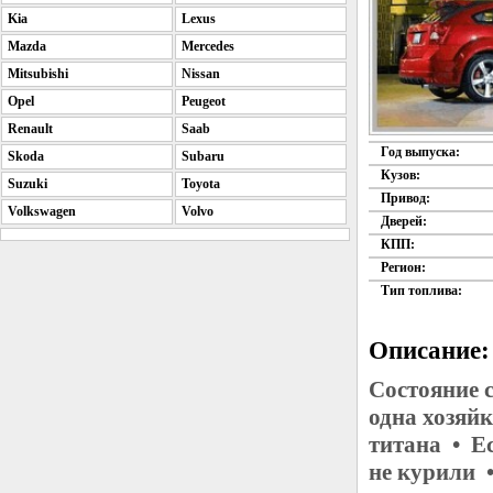
Kia
Lexus
Mazda
Mercedes
Mitsubishi
Nissan
Opel
Peugeot
Renault
Saab
Год выпуска:
Skoda
Subaru
Кузов:
Suzuki
Toyota
Привод:
Volkswagen
Volvo
Дверей:
КПП:
Регион:
Тип топлива:
Описание:
Состояние 
одна хозяй
титана • Ес
не курили 