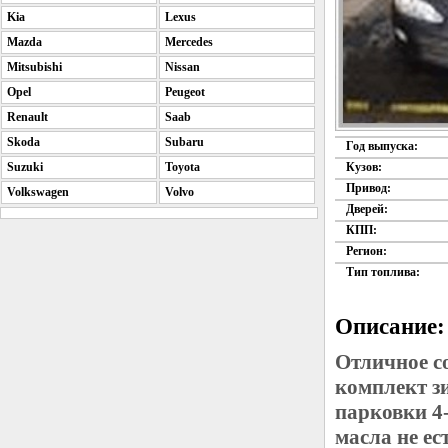
Kia
Lexus
Mazda
Mercedes
Mitsubishi
Nissan
Opel
Peugeot
Renault
Saab
Skoda
Subaru
Год выпуска:
Кузов:
Suzuki
Toyota
Привод:
Volkswagen
Volvo
Дверей:
КПП:
Регион:
Тип топлива:
Описание:
Отличное с
комплект з
парковки 4
масла не ес