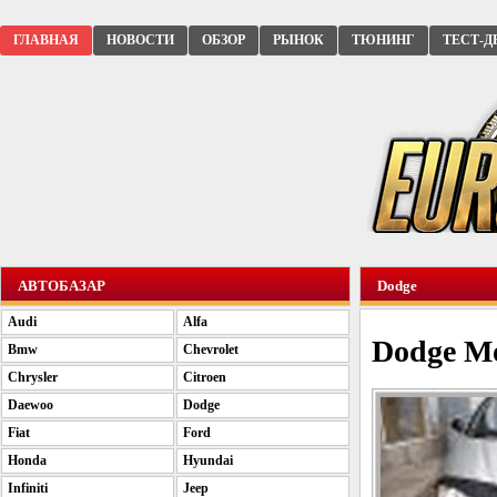
ГЛАВНАЯ
НОВОСТИ
ОБЗОР
РЫНОК
ТЮНИНГ
ТЕСТ-Д
АВТОБАЗАР
Dodge
Audi
Alfa
Dodge Mo
Bmw
Chevrolet
Chrysler
Citroen
Daewoo
Dodge
Fiat
Ford
Honda
Hyundai
Infiniti
Jeep