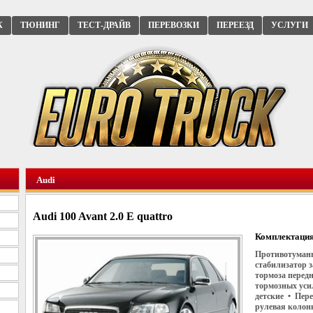
К
ТЮНИНГ
ТЕСТ-ДРАЙВ
ПЕРЕВОЗКИ
ПЕРЕЕЗД
УСЛУГИ
Audi
Audi 100 Avant 2.0 E quattro
Комплектация
Противотуманы
стабилизатор 
тормоза перед
тормозных уси
детские • Пер
рулевая колон