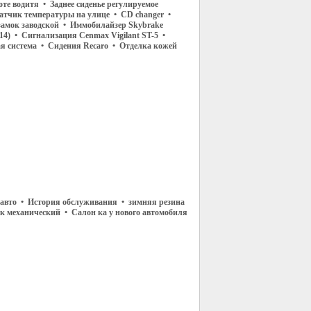
оте водитя • Заднее сиденье регулируемое
атчик температуры на улице • CD changer •
амок заводской • Иммобилайзер Skybrake
14) • Сигнализация Cenmax Vigilant ST-5 •
я система • Сидения Recaro • Отделка кожей
 авто • История обслуживания • зимняя резина
к механический • Салон ка у нового автомобиля