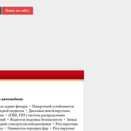
Поиск по сайту
 автомобиля:
е задние фонари • Поперечной устойчивости
задней подвески • Дисковые вентилируемые
ние • (EBD, EBV) система распределения
лий • Водителя подушка безопасности • Замки
едние электростеклоподъемники • Регулируемая
ка • Омыватель передних фар • Регулируемое