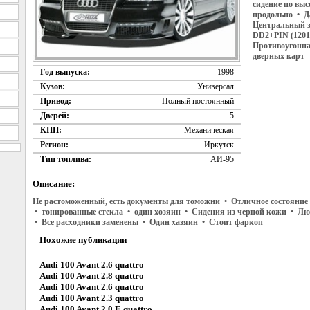
сидение по выс
продольно • Д
Центральный з
DD2+PIN (1201
Противоугонна
дверных карт
Год выпуска:
1998
Кузов:
Универсал
Привод:
Полный постоянный
Дверей:
5
КПП:
Механическая
Регион:
Иркутск
Тип топлива:
АИ-95
Описание:
Не растоможенный, есть документы для томожни • Отличное состояние
• тонированные стекла • один хозяин • Сидения из черной кожи • Лю
• Все расходники заменены • Один хазяин • Стоит фаркоп
Похожие публикации
Audi 100 Avant 2.6 quattro
Audi 100 Avant 2.8 quattro
Audi 100 Avant 2.6 quattro
Audi 100 Avant 2.3 quattro
Audi 100 Avant 2.0 E quattro