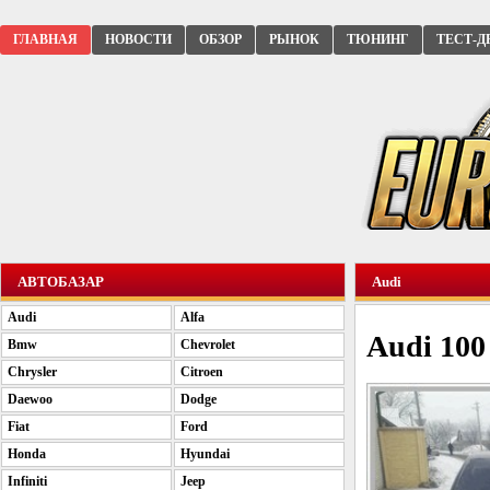
ГЛАВНАЯ
НОВОСТИ
ОБЗОР
РЫНОК
ТЮНИНГ
ТЕСТ-Д
АВТОБАЗАР
Audi
Audi
Alfa
Audi 100 
Bmw
Chevrolet
Chrysler
Citroen
Daewoo
Dodge
Fiat
Ford
Honda
Hyundai
Infiniti
Jeep