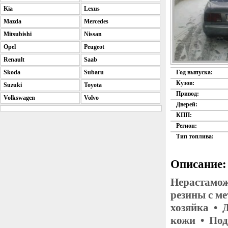
Kia
Lexus
Mazda
Mercedes
Mitsubishi
Nissan
Opel
Peugeot
Renault
Saab
Skoda
Subaru
Год выпуска:
Кузов:
Suzuki
Toyota
Привод:
Volkswagen
Volvo
Дверей:
КПП:
Регион:
Тип топлива:
Описание:
Нерастамож
резины с м
хозяйка • 
кожи • Под