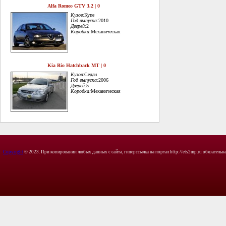
Alfa Romeo GTV 3.2 | 0
Кузов:
Купе
Год выпуска:
2010
Дверей:
2
Коробка:
Механическая
Kia Rio Hatchback MT | 0
Кузов:
Седан
Год выпуска:
2006
Дверей:
5
Коробка:
Механическая
Copyright
© 2023. При копировании любых данных с сайта, гиперссылка на портал http://ets2mp.ru обязательна