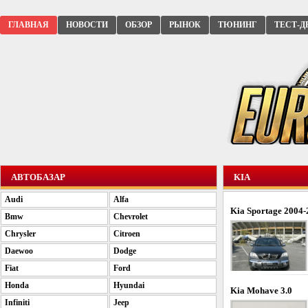
ГЛАВНАЯ
НОВОСТИ
ОБЗОР
РЫНОК
ТЮНИНГ
ТЕСТ-Д
АВТОБАЗАР
KIA
Audi
Alfa
Kia Sportage 2004
Bmw
Chevrolet
Chrysler
Citroen
Daewoo
Dodge
Fiat
Ford
Honda
Hyundai
Kia Mohave 3.0
Infiniti
Jeep