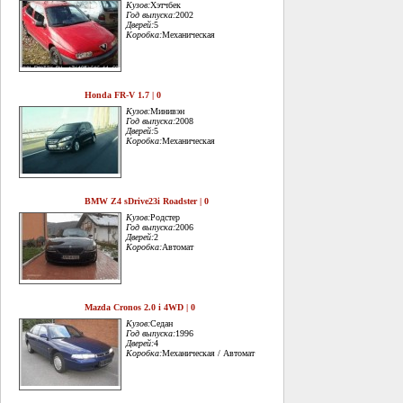
Кузов:
Хэтчбек
Год выпуска:
2002
Дверей:
5
Коробка:
Механическая
Honda FR-V 1.7 | 0
Кузов:
Минивэн
Год выпуска:
2008
Дверей:
5
Коробка:
Механическая
BMW Z4 sDrive23i Roadster | 0
Кузов:
Родстер
Год выпуска:
2006
Дверей:
2
Коробка:
Автомат
Mazda Cronos 2.0 i 4WD | 0
Кузов:
Седан
Год выпуска:
1996
Дверей:
4
Коробка:
Механическая / Автомат