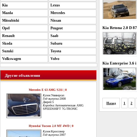
Kia
Lexus
Mazda
Mercedes
Mitsubishi
Nissan
Kia Retona 2.0 D 8
Opel
Peugeot
Renault
Saab
Skoda
Subaru
Suzuki
Toyota
Volkswagen
Volvo
Kia Enterprise 3.6 i
Другие объявления
Mercedes E 63 AMG S211 | 0
Кузов:
Универсал
Год выпуска:
2008
Дверей:
5
Назад
1
2
Коробка:
Автоматическая AMG
SPEEDSHIFT 7G-TRONIC
Hyundai Tucson 2.0 MT 4WD | 0
Кузов:
Кроссовер
Год выпуска:
2007