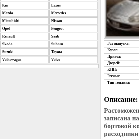
Kia
Lexus
Mazda
Mercedes
Mitsubishi
Nissan
Opel
Peugeot
Renault
Saab
Год выпуска:
Skoda
Subaru
Кузов:
Suzuki
Toyota
Привод:
Volkswagen
Volvo
Дверей:
КПП:
Регион:
Тип топлива:
Описание:
Растоможен
записана н
бортовой к
расходники