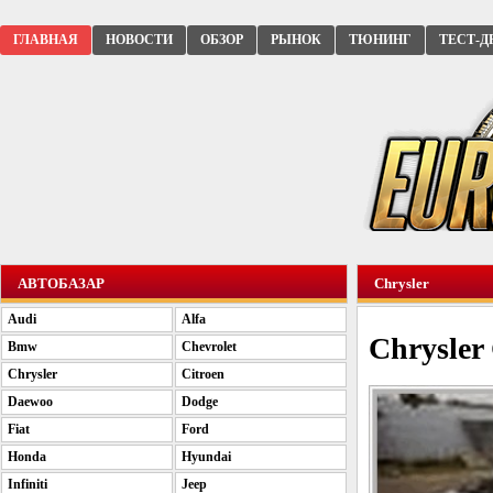
ГЛАВНАЯ
НОВОСТИ
ОБЗОР
РЫНОК
ТЮНИНГ
ТЕСТ-Д
АВТОБАЗАР
Chrysler
Audi
Alfa
Chrysler
Bmw
Chevrolet
Chrysler
Citroen
Daewoo
Dodge
Fiat
Ford
Honda
Hyundai
Infiniti
Jeep