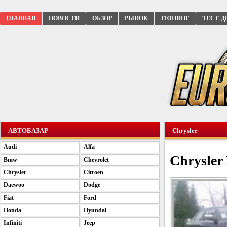
ГЛАВНАЯ
НОВОСТИ
ОБЗОР
РЫНОК
ТЮНИНГ
ТЕСТ-Д
АВТОБАЗАР
Chrysler
Audi
Alfa
Chrysler
Bmw
Chevrolet
Chrysler
Citroen
Daewoo
Dodge
Fiat
Ford
Honda
Hyundai
Infiniti
Jeep