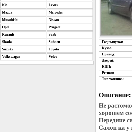
Kia
Lexus
Mazda
Mercedes
Mitsubishi
Nissan
Opel
Peugeot
Renault
Saab
Skoda
Subaru
Год выпуска:
Кузов:
Suzuki
Toyota
Привод:
Volkswagen
Volvo
Дверей:
КПП:
Регион:
Тип топлива:
Описание:
Не растомо
хорошем со
Передние с
Салон ка у