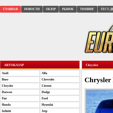
ГЛАВНАЯ
НОВОСТИ
ОБЗОР
РЫНОК
ТЮНИНГ
ТЕСТ-Д
АВТОБАЗАР
Chrysler
Audi
Alfa
Chrysler
Bmw
Chevrolet
Chrysler
Citroen
Daewoo
Dodge
Fiat
Ford
Honda
Hyundai
Infiniti
Jeep