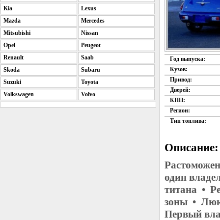
Kia
Lexus
Mazda
Mercedes
Mitsubishi
Nissan
Opel
Peugeot
Renault
Saab
Год выпуска:
Кузов:
Skoda
Subaru
Привод:
Suzuki
Toyota
Дверей:
Volkswagen
Volvo
КПП:
Регион:
Тип топлива:
Описание:
Растоможен
один владе
титана • Р
зоны • Люк
Первый вла