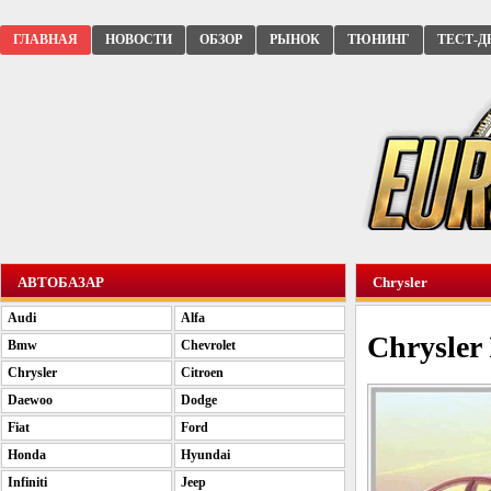
ГЛАВНАЯ
НОВОСТИ
ОБЗОР
РЫНОК
ТЮНИНГ
ТЕСТ-Д
АВТОБАЗАР
Chrysler
Audi
Alfa
Chrysler 
Bmw
Chevrolet
Chrysler
Citroen
Daewoo
Dodge
Fiat
Ford
Honda
Hyundai
Infiniti
Jeep