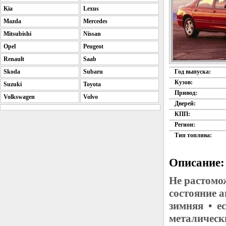
Kia
Lexus
Mazda
Mercedes
Mitsubishi
Nissan
Opel
Peugeot
Renault
Saab
Skoda
Subaru
Год выпуска:
Кузов:
Suzuki
Toyota
Привод:
Volkswagen
Volvo
Дверей:
КПП:
Регион:
Тип топлива:
Описание:
Не растомо
состояние 
зимняя • е
металическ