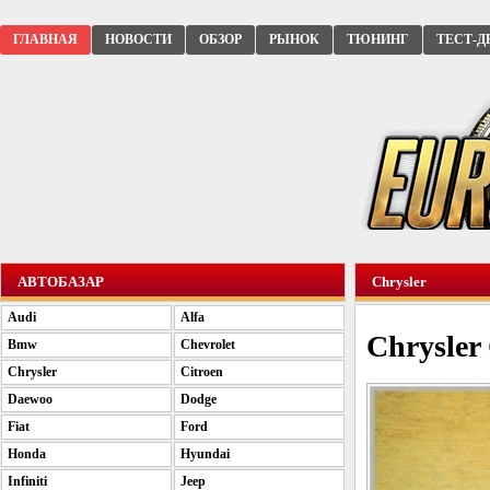
ГЛАВНАЯ
НОВОСТИ
ОБЗОР
РЫНОК
ТЮНИНГ
ТЕСТ-Д
АВТОБАЗАР
Chrysler
Audi
Alfa
Chrysler
Bmw
Chevrolet
Chrysler
Citroen
Daewoo
Dodge
Fiat
Ford
Honda
Hyundai
Infiniti
Jeep