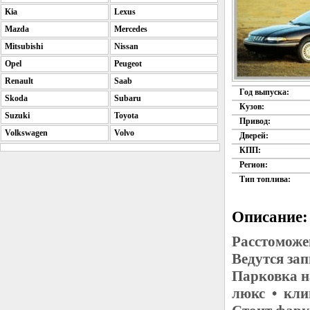
Kia
Lexus
Mazda
Mercedes
Mitsubishi
Nissan
Opel
Peugeot
Renault
Saab
Год выпуска:
Skoda
Subaru
Кузов:
Suzuki
Toyota
Привод:
Volkswagen
Volvo
Дверей:
КПП:
Регион:
Тип топлива:
Описание:
Расстоможе
Ведутся за
Парковка н
люкс • кли