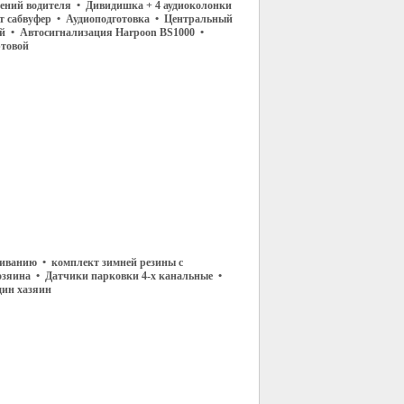
дений водителя • Дивидишка + 4 аудиоколонки
ит сабвуфер • Аудиоподготовка • Центральный
ой • Автосигнализация Harpoon BS1000 •
ртовой
живанию • комплект зимней резины с
озяина • Датчики парковки 4-х канальные •
дин хазяин