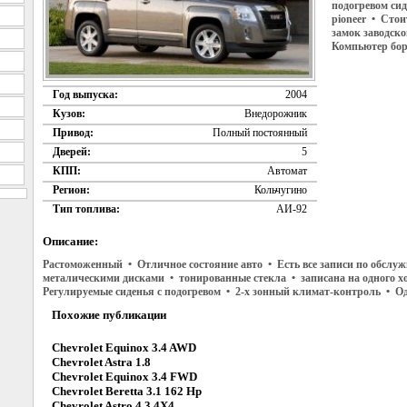
подогревом си
pioneer • Сто
замок заводск
Компьютер бо
Год выпуска:
2004
Кузов:
Внедорожник
Привод:
Полный постоянный
Дверей:
5
КПП:
Автомат
Регион:
Кольчугино
Тип топлива:
АИ-92
Описание:
Растоможенный • Отличное состояние авто • Есть все записи по обслу
металическими дисками • тонированные стекла • записана на одного х
Регулируемые сиденья с подогревом • 2-х зонный климат-контроль • О
Похожие публикации
Chevrolet Equinox 3.4 AWD
Chevrolet Astra 1.8
Chevrolet Equinox 3.4 FWD
Chevrolet Beretta 3.1 162 Hp
Chevrolet Astro 4.3 4X4