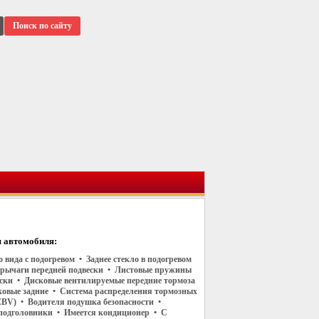
Поиск по сайту
 автомобиля:
о вида с подогревом • Заднее стекло в подогревом
рычаги передней подвески • Листовые пружины
ески • Дисковые вентилируемые передние тормоза
ковые задние • Система распределения тормозных
EBV) • Водителя подушка безопасности •
подголовники • Имеется кондиционер • С