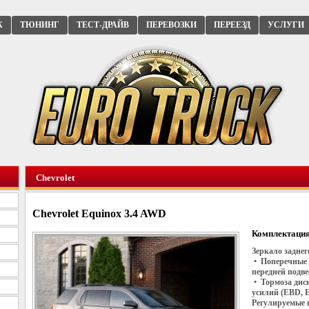
К
ТЮНИНГ
ТЕСТ-ДРАЙВ
ПЕРЕВОЗКИ
ПЕРЕЕЗД
УСЛУГИ
Chevrolet
Chevrolet Equinox 3.4 AWD
Комплектация
Зеркало заднег
• Поперечные 
передней подв
• Тормоза дис
усилий (EBD, 
Регулируемые 