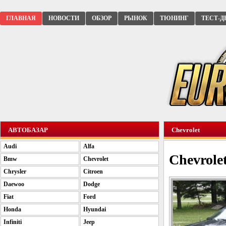
ГЛАВНАЯ
НОВОСТИ
ОБЗОР
РЫНОК
ТЮНИНГ
ТЕСТ-Д
АВТОБАЗАР
Chevrolet
Audi
Alfa
Chevrolet
Bmw
Chevrolet
Chrysler
Citroen
Daewoo
Dodge
Fiat
Ford
Honda
Hyundai
Infiniti
Jeep