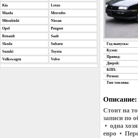
Kia
Lexus
Mazda
Mercedes
Mitsubishi
Nissan
Opel
Peugeot
Renault
Saab
Skoda
Subaru
Год выпуска:
Кузов:
Suzuki
Toyota
Привод:
Volkswagen
Volvo
Дверей:
КПП:
Регион:
Тип топлива:
Описание:
Стоит на т
записи по 
• одна хоз
евро • Пер