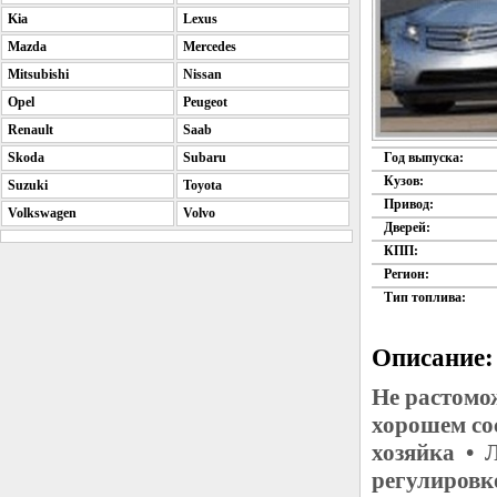
Kia
Lexus
Mazda
Mercedes
Mitsubishi
Nissan
Opel
Peugeot
Renault
Saab
Skoda
Subaru
Год выпуска:
Кузов:
Suzuki
Toyota
Привод:
Volkswagen
Volvo
Дверей:
КПП:
Регион:
Тип топлива:
Описание:
Не растомо
хорошем со
хозяйка • 
регулировк