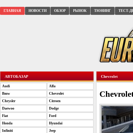
ГЛАВНАЯ
НОВОСТИ
ОБЗОР
РЫНОК
ТЮНИНГ
ТЕСТ-Д
АВТОБАЗАР
Chevrolet
Audi
Alfa
Chevrolet
Bmw
Chevrolet
Chrysler
Citroen
Daewoo
Dodge
Fiat
Ford
Honda
Hyundai
Infiniti
Jeep