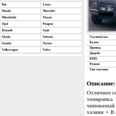
Kia
Lexus
Mazda
Mercedes
Mitsubishi
Nissan
Opel
Peugeot
Renault
Saab
Skoda
Subaru
Год выпуска:
Кузов:
Suzuki
Toyota
Привод:
Volkswagen
Volvo
Дверей:
КПП:
Регион:
Тип топлива:
Описание:
Отличное с
тонировка 
чипованый 
хазяин • В