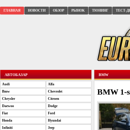
ГЛАВНАЯ
НОВОСТИ
ОБЗОР
РЫНОК
ТЮНИНГ
ТЕСТ-Д
АВТОБАЗАР
BMW
Audi
Alfa
BMW 1-se
Bmw
Chevrolet
Chrysler
Citroen
Daewoo
Dodge
Fiat
Ford
Honda
Hyundai
Infiniti
Jeep