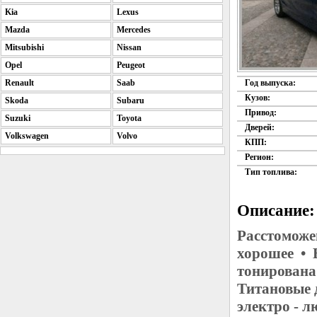
Kia
Lexus
Mazda
Mercedes
Mitsubishi
Nissan
Opel
Peugeot
Renault
Saab
Год выпуска:
Кузов:
Skoda
Subaru
Привод:
Suzuki
Toyota
Дверей:
Volkswagen
Volvo
КПП:
Регион:
Тип топлива:
Описание:
Расстоможе
хорошее • 
тонирована
Титановые 
электро - 