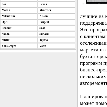
Kia
Lexus
Mazda
Mercedes
лучшие из 
Mitsubishi
Nissan
поддержива
Opel
Peugeot
Renault
Saab
Это програ
Skoda
Subaru
с клиентам
Suzuki
Toyota
отслеживан
Volkswagen
Volvo
маркетинга
бухгалтерс
программ п
бизнес-про
нескольких
авторемонт
Планирован
может помо