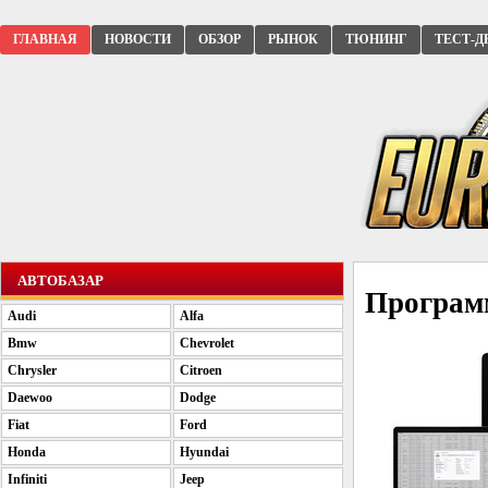
ГЛАВНАЯ
НОВОСТИ
ОБЗОР
РЫНОК
ТЮНИНГ
ТЕСТ-Д
АВТОБАЗАР
Программ
Audi
Alfa
Bmw
Chevrolet
Chrysler
Citroen
Daewoo
Dodge
Fiat
Ford
Honda
Hyundai
Infiniti
Jeep