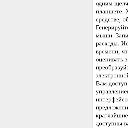
одним щелч
планшете. 
средстве, о
Генерируйт
мыши. Запи
расходы. И
времени, чт
оценивать 
преобразуйт
электронно
Вам доступе
управление
интерфейсо
предложения
кратчайшие
доступны в